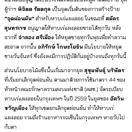
ผู้ว่าฯ
พิจิตต รัตตกุล
เป็นจุดเริ่มต้นของการสร้างป้าย
“จุดผ่อนผัน”
สำหรับหาบเร่แผงลอย ในขณะที่
สมัคร
สุนทรเวช
อนุญาตให้หาบเร่แผงลอยขายได้ทุกวัน หลัง
จากที่
จำลอง ศรีเมือง
ให้หยุดขายทุกวันพุธเพื่อทำความ
สะอาด จากนั้น
อภิรักษ์ โกษะโยธิน
มีนโยบายให้หยุด
ขายวันจันทร์ ซึ่งยังคงมีการปฏิบัติกันอยู่บ้างจนถึงทุกวันนี้
ส่วนนโยบายไม้แข็งนั้นเริ่มมาจากยุค
สุขุมพันธุ์ บริพัตร
ที่เริ่มยกเลิกจุดผ่อนผัน ตามมาด้วยการใช้มาตรา 44 ของ
หัวหน้าคณะรักษาความสงบแห่งชาติ (คสช.) จัดระเบียบ
หาบเร่แผงลอยในกรุงเทพฯ ในปี 2559 ในยุคของ
อัศวิน
ขวัญเมือง
ให้ทุกเขตยกเลิกจุดผ่อนผัน ทำให้หาบเร่
แผงลอย รวมถึงร้านอาหารรถเข็นในกรุงเทพฯ หายวับไป
กับตา