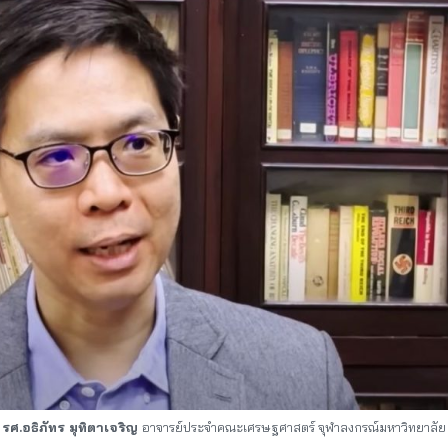
รศ.อธิภัทร มุทิตาเจริญ
อาจารย์ประจำคณะเศรษฐศาสตร์ จุฬาลงกรณ์มหาวิทยาลัย