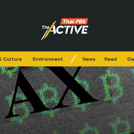
& Culture
Environment
News
Read
Da