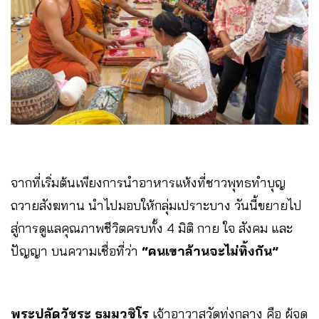
จากที่เริ่มต้นเพียงการนำอาหารแห้งที่ชาวพุทธทำบุญ
ถวายสังฆทาน นำไปมอบให้กลุ่มเปราะบาง วันนี้ขยายไป
สู่การดูแลคุณภาพชีวิตครบทั้ง 4 มิติ กาย ใจ สังคม และ
ปัญญา บนความเชื่อที่ว่า
“คนเขาล้านจะไม่ทิ้งกัน”
พระปลัดวัชระ ธมมวชิโร
เจ้าอาวาสวัดทุ่งกลาง คือ ผู้จุด