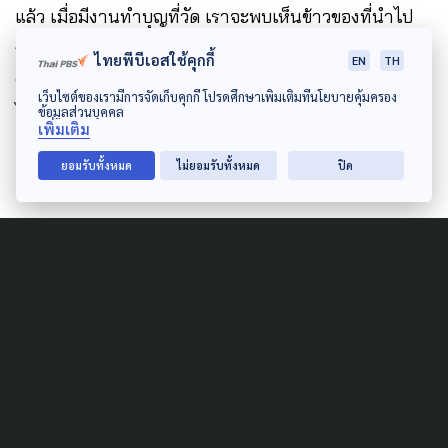
แล้ว เมื่อมีงานทำบุญที่วัด เราจะพบเห็นข้าวของที่นำไป
ถวายวัดมากมายเต็มไปหมด ทางเจ้าอาวาสวัดจึงมีดำริว่า
ไทยพีบีเอสใช้คุกกี้
EN
TH
ของถวายเหล่านี้ พระสงฆ์ไม่น่าจะใช้หมด จึงอยากจะนำ
เว็บไซต์ของเรามีการจัดเก็บคุกกี้ โปรดศึกษาเพิ่มเติมที่นโยบายคุ้มครอง
ไปเผื่อแผ่ แบ่งปันให้กับคนในชุมชนได้ใช้ โดยเฉพาะกลุ่ม
ข้อมูลส่วนบุคคล
เพิ่มเติม
เปราะบางในพื้นที่
ยอมรับทั้งหมด
ไม่ยอมรับทั้งหมด
ปิด
“นับเป็นเรื่องดีมากที่ชุมชนท้องถิ่นนำโดย
อบต.เขาล้าน สานต่อจนกลายมาเป็น โครงการ
บวรแชร์ แคร์ชุมชน จะได้ใช้เป็นแนวปฏิบัติทั้ง
ตำบล ซึ่ง สสส.ก็หวังว่าโครงการนี้จะช่วยเสริม
พลังโครงข่ายทางสังคม เพื่อช่วยเหลือกลุ่ม