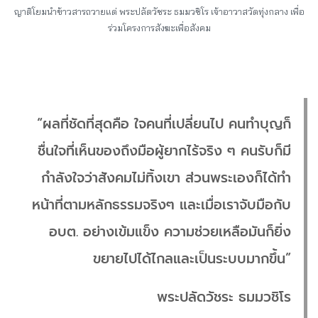
ญาติโยมนำข้าวสารถวายแด่ พระปลัดวัชระ ธมมวชิโร เจ้าอาวาสวัดทุ่งกลาง เพื่อ
ร่วมโครงการสังฆะเพื่อสังคม
“ผลที่ชัดที่สุดคือ ใจคนที่เปลี่ยนไป คนทำบุญก็
ชื่นใจที่เห็นของถึงมือผู้ยากไร้จริง ๆ คนรับก็มี
กำลังใจว่าสังคมไม่ทิ้งเขา ส่วนพระเองก็ได้ทำ
หน้าที่ตามหลักธรรมจริงๆ และเมื่อเราจับมือกับ
อบต. อย่างเข้มแข็ง ความช่วยเหลือมันก็ยิ่ง
ขยายไปได้ไกลและเป็นระบบมากขึ้น”
พระปลัดวัชระ ธมมวชิโร