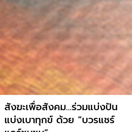
สังฆะเพื่อสังคม…ร่วมแบ่งปัน
แบ่งเบาทุกข์ ด้วย “บวรแชร์