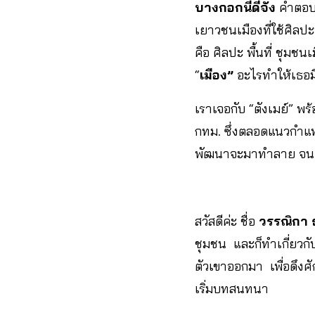
บางกอกนี้ดีจัง
คำตอบท
เยาวชนเมืองที่ใช้ศิลปะ
คือ ศิลปะ พื้นที่ ชุม
“
เมือง”
อะไรทำให้เธอมี
เราเจอกับ “ตังเมย์” พ
กทม. ซึ่งตลอดแนวกำแพงส
พัฒนาจะมาทำลาย จน
สวัสดีค่ะ ชื่อ
วรรณิกา ธ
ชุมชน และก็ทำเกี่ยวก
ตัวเขาออกมา เพื่อดึงศ
เริ่มบทสนทนา