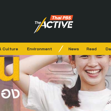
& Culture
Environment
News
Read
Da