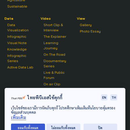
Sustainable
Data
Video
View
Data
Short Clip &
Gallery
Visualization
Interview
Photo Essay
Infographic
The Explainer
Visual Note
Learning
Journey
Knowledge
On The Road
Infographic
Series
Documentary
Series
Active Data Lab
Live & Public
Forum
On air Clip
Podcast
ไทยพีบีเอสใช้คุกกี้
EN
TH
The Active
เว็บไซต์ของเรามีการจัดเก็บคุกกี้ โปรดศึกษาเพิ่มเติมที่นโยบายคุ้มครอง
Active Talk
ข้อมูลส่วนบุคคล
เพิ่มเติม
© 2020 องค์การกระจายเสียงและแพร่ภาพสาธารณะแห่ง
ยอมรับทั้งหมด
ไม่ยอมรับทั้งหมด
ปิด