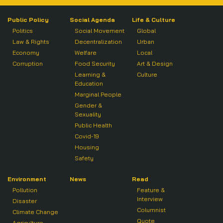
Public Policy
Social Agenda
Life & Culture
Politics
Social Movement
Global
Law & Rights
Decentralization
Urban
Economy
Welfare
Local
Corruption
Food Security
Art & Design
Learning &
Culture
Education
Marginal People
Gender &
Sexuality
Public Health
Covid-19
Housing
Safety
Environment
News
Read
Pollution
Feature &
Interview
Disaster
Columnist
Climate Change
Quote
Agriculture