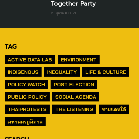
Together Party
15 ตุลาคม 2021
TAG
ACTIVE DATA LAB
ENVIRONMENT
INDIGENOUS
INEQUALITY
LIFE & CULTURE
POLICY WATCH
POST ELECTION
PUBLIC POLICY
SOCIAL AGENDA
THAIPROTESTS
THE LISTENING
ชายแดนใต้
มหานครภูมิภาค