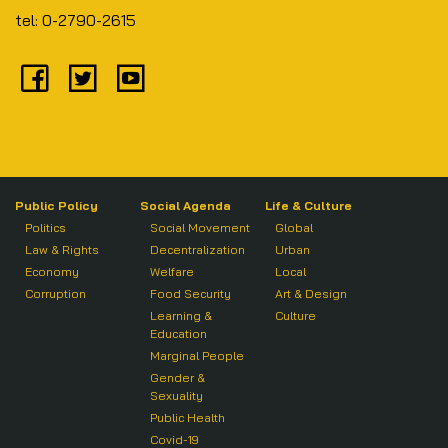
tel: 0-2790-2615
Public Policy
Social Agenda
Life & Culture
Politics
Social Movement
Global
Law & Rights
Decentralization
Urban
Economy
Welfare
Local
Corruption
Food Security
Art & Design
Learning &
Culture
Education
Marginal People
Gender &
Sexuality
Public Health
Covid-19