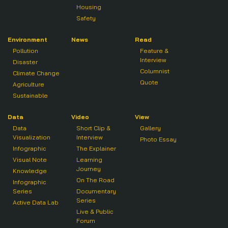
Housing
Safety
Environment
News
Read
Pollution
Feature &
Interview
Disaster
Columnist
Climate Change
Quote
Agriculture
Sustainable
Data
Video
View
Data
Short Clip &
Gallery
Visualization
Interview
Photo Essay
Infographic
The Explainer
Visual Note
Learning
Journey
Knowledge
On The Road
Infographic
Series
Documentary
Series
Active Data Lab
Live & Public
Forum