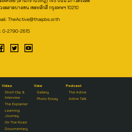
ะเทศไทย (สำนักงานใหญ่) 145 ถนนวิภาวดีรังสิต
วงตลาดบางเขน เขตหลักสี่ กรุงเทพฯ 10210
ail: TheActive@thaipbs.or.th
l: 0-2790-2615
Video
View
Podcast
Short Clip &
Gallery
The Active
Interview
Photo Essay
Active Talk
The Explainer
Learning
Journey
On The Road
Documentary