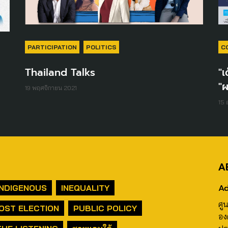
PARTICIPATION
POLITICS
C
Thailand Talks
"
"
19 พฤศจิกายน 2021
15 
A
Ad
INDIGENOUS
INEQUALITY
ศู
OST ELECTION
PUBLIC POLICY
อง