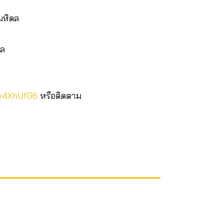
มหิดล
ดล
Rv4XhUfG6
หรือติดตาม