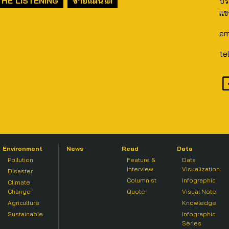
THE LISTENING
ชายแดนใต้
ปร
แข
em
te
Environment
News
Read
Data
Pollution
Feature &
Data
Interview
Visualization
Disaster
Columnist
Infographic
Climate
Change
Quote
Visual Note
Agriculture
Knowledge
Sustainable
Infographic
Series