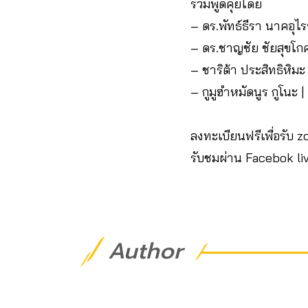
ร่วมพูดคุยโดย
– ดร.พัทธ์ธีรา นาคอุไ
– ดร.ชาญชัย ชัยสุขโกศล
– ชาริต้า ประสิทธิหิม
– กูมูฮำหมัดนูร กูโนะ | 
ลงทะเบียนฟรีเพื่อรับ 
รับชมผ่าน Facebok liv
Author