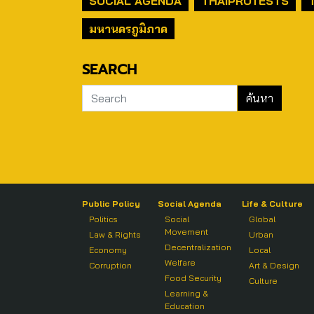
SOCIAL AGENDA
THAIPROTESTS
มหานครภูมิภาค
SEARCH
Public Policy
Social Agenda
Life & Culture
Politics
Social
Global
Movement
Law & Rights
Urban
Decentralization
Economy
Local
Welfare
Corruption
Art & Design
Food Security
Culture
Learning &
Education