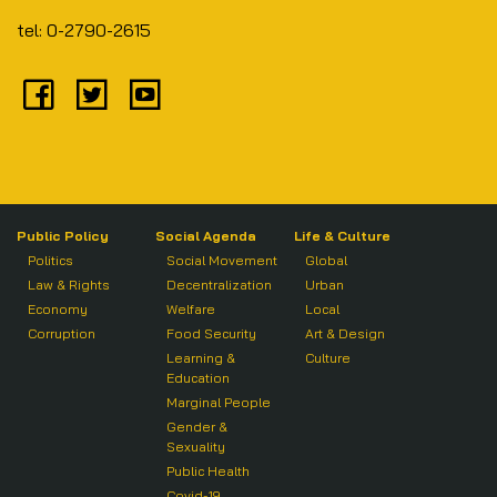
tel: 0-2790-2615
Public Policy
Social Agenda
Life & Culture
Politics
Social Movement
Global
Law & Rights
Decentralization
Urban
Economy
Welfare
Local
Corruption
Food Security
Art & Design
Learning &
Culture
Education
Marginal People
Gender &
Sexuality
Public Health
Covid-19