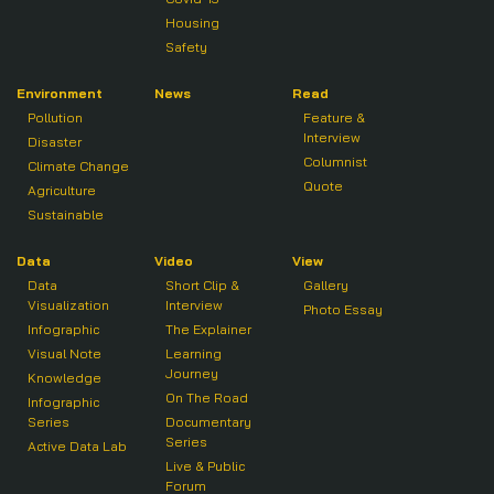
Housing
Safety
Environment
News
Read
Pollution
Feature &
Interview
Disaster
Columnist
Climate Change
Quote
Agriculture
Sustainable
Data
Video
View
Data
Short Clip &
Gallery
Visualization
Interview
Photo Essay
Infographic
The Explainer
Visual Note
Learning
Journey
Knowledge
On The Road
Infographic
Series
Documentary
Series
Active Data Lab
Live & Public
Forum