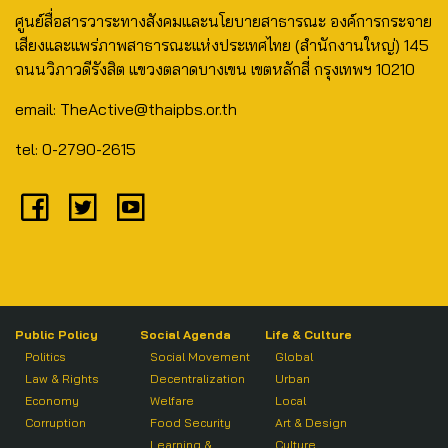
ศูนย์สื่อสารวาระทางสังคมและนโยบายสาธารณะ องค์การกระจาย
เสียงและแพร่ภาพสาธารณะแห่งประเทศไทย (สำนักงานใหญ่) 145
ถนนวิภาวดีรังสิต แขวงตลาดบางเขน เขตหลักสี่ กรุงเทพฯ 10210
email: TheActive@thaipbs.or.th
tel: 0-2790-2615
Public Policy
Social Agenda
Life & Culture
Politics
Social Movement
Global
Law & Rights
Decentralization
Urban
Economy
Welfare
Local
Corruption
Food Security
Art & Design
Learning &
Culture