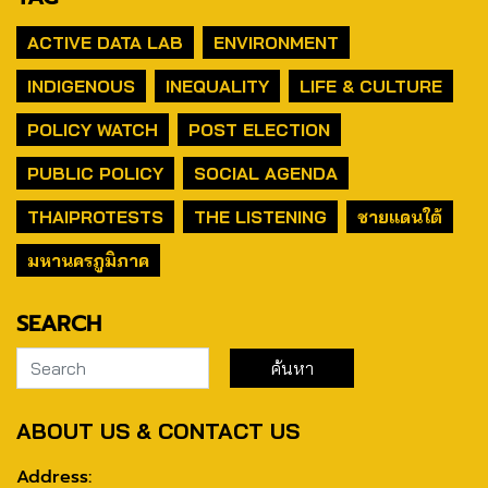
ACTIVE DATA LAB
ENVIRONMENT
INDIGENOUS
INEQUALITY
LIFE & CULTURE
POLICY WATCH
POST ELECTION
PUBLIC POLICY
SOCIAL AGENDA
THAIPROTESTS
THE LISTENING
ชายแดนใต้
มหานครภูมิภาค
SEARCH
ABOUT US & CONTACT US
Address: