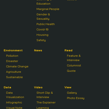
Education
Marginal People
Gender &
Sexuality
Public Health
Covid-19
Housing
Safety
Environment
News
Read
Pollution
Feature &
Interview
Disaster
Columnist
Climate Change
Quote
Agriculture
Sustainable
Data
Video
View
Data
Short Clip &
Gallery
Visualization
Interview
Photo Essay
Infographic
The Explainer
Visual Note
Learning