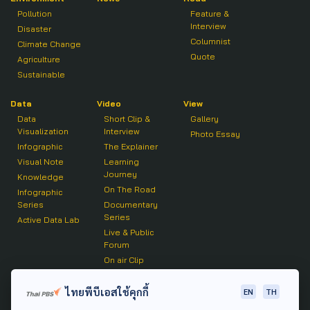
Pollution
Feature &
Interview
Disaster
Columnist
Climate Change
Quote
Agriculture
Sustainable
Data
Video
View
Data
Short Clip &
Gallery
Visualization
Interview
Photo Essay
Infographic
The Explainer
Visual Note
Learning
Journey
Knowledge
On The Road
Infographic
Series
Documentary
Series
Active Data Lab
Live & Public
Forum
On air Clip
Podcast
ไทยพีบีเอสใช้คุกกี้
EN
TH
The Active