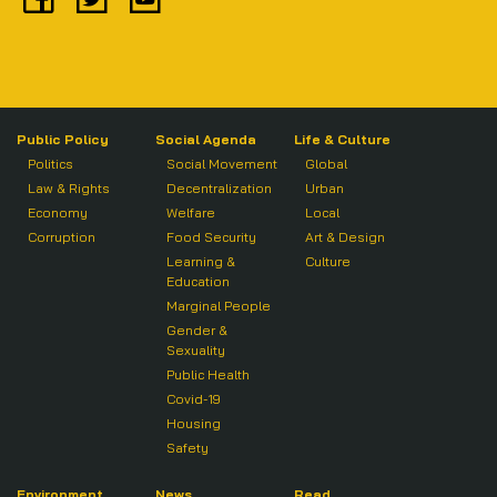
Public Policy
Social Agenda
Life & Culture
Politics
Social Movement
Global
Law & Rights
Decentralization
Urban
Economy
Welfare
Local
Corruption
Food Security
Art & Design
Learning &
Culture
Education
Marginal People
Gender &
Sexuality
Public Health
Covid-19
Housing
Safety
Environment
News
Read