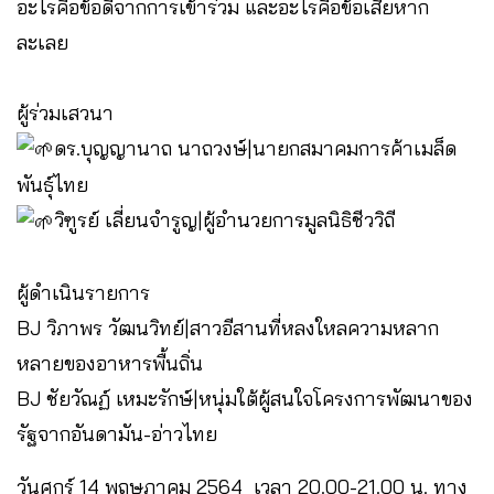
อะไรคือข้อดีจากการเข้าร่วม และอะไรคือข้อเสียหาก
ละเลย
ผู้ร่วมเสวนา
ดร.บุญญานาถ นาถวงษ์|นายกสมาคมการค้าเมล็ด
พันธุ์ไทย
วิฑูรย์ เลี่ยนจำรูญ|ผู้อำนวยการมูลนิธิชีววิถี
ผู้ดำเนินรายการ
BJ วิภาพร วัฒนวิทย์|สาวอีสานที่หลงใหลความหลาก
หลายของอาหารพื้นถิ่น
BJ ชัยวัณฏ์ เหมะรักษ์|หนุ่มใต้ผู้สนใจโครงการพัฒนาของ
รัฐจากอันดามัน-อ่าวไทย
วันศุกร์ 14 พฤษภาคม 2564 เวลา 20.00-21.00 น. ทาง