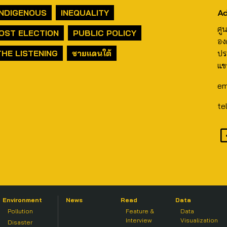
Ad
INDIGENOUS
INEQUALITY
ศู
OST ELECTION
PUBLIC POLICY
อง
THE LISTENING
ชายแดนใต้
ปร
แข
em
te
Environment
News
Read
Data
Pollution
Feature &
Data
Interview
Visualization
Disaster