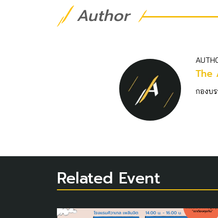
Author
AUTH
The 
กองบร
Related Event