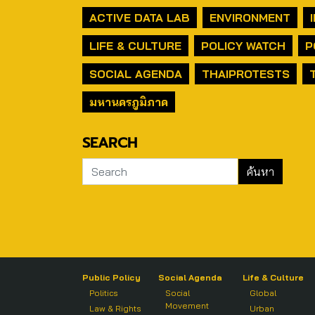
ACTIVE DATA LAB
ENVIRONMENT
LIFE & CULTURE
POLICY WATCH
P
SOCIAL AGENDA
THAIPROTESTS
มหานครภูมิภาค
SEARCH
Public Policy
Social Agenda
Life & Culture
Politics
Social
Global
Movement
Law & Rights
Urban