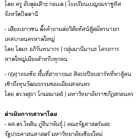
โดย ครู อับดุลเล๊าะ กอเเต | โรงเรียนเบญจมราชูทิศ
จังหวัดปัตตานี
• เสียงเยาวชน ตั้งคำถามต่อวิสัยทัศน์ผู้สมัครนายก
เทศบาลนครหาดใหญ่
โดย โตมร อภิวันทนากร | กลุ่มมานีมานะ โครงการ
หาดใหญ่เมืองสำหรับทุกคน
• ก(ล)างธงชัย พื้นที่สาธารณะ ศิลปะป๊อบอาร์ทที่พาผู้คน
เข้าถึงทุนวัฒนธรรมของเมืองสกลนคร
โดย ดร.พสุธา โกมลมาลย์ | มหาวิทยาลัยราชภัฏสกลนคร
ดำเนินการเสวนาโดย
• ผศ.ดร.ไพลิน ภู่จีนาพันธุ์ | คณะรัฐศาสตร์และ
รัฐประศาสนศาสตร์ มหาวิทยาลัยเชียงใหม่