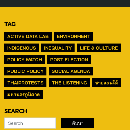
TAG
ACTIVE DATA LAB
ENVIRONMENT
INDIGENOUS
INEQUALITY
LIFE & CULTURE
POLICY WATCH
POST ELECTION
PUBLIC POLICY
SOCIAL AGENDA
THAIPROTESTS
THE LISTENING
ชายแดนใต้
มหานครภูมิภาค
SEARCH