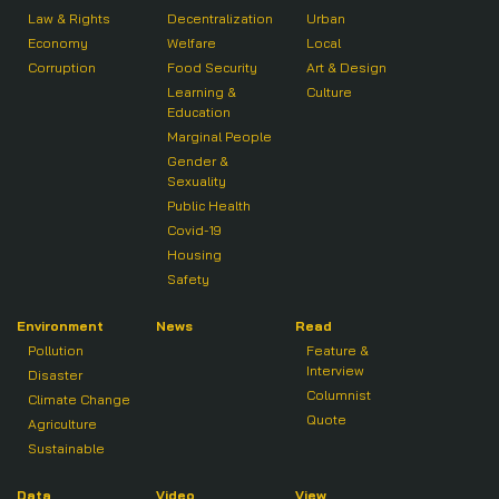
Law & Rights
Decentralization
Urban
Economy
Welfare
Local
Corruption
Food Security
Art & Design
Learning &
Culture
Education
Marginal People
Gender &
Sexuality
Public Health
Covid-19
Housing
Safety
Environment
News
Read
Pollution
Feature &
Interview
Disaster
Columnist
Climate Change
Quote
Agriculture
Sustainable
Data
Video
View