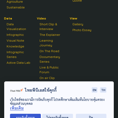
Quote
Agriculture
Sustainable
Data
Video
View
Data
Short Clip &
Gallery
Visualization
Interview
Photo Essay
Infographic
The Explainer
Visual Note
Learning
Journey
Knowledge
On The Road
Infographic
Series
Documentary
Series
Active Data Lab
Live & Public
Forum
On air Clip
Podcast
ไทยพีบีเอสใช้คุกกี้
EN
TH
The Active
เว็บไซต์ของเรามีการจัดเก็บคุกกี้ โปรดศึกษาเพิ่มเติมที่นโยบายคุ้มครอง
Active Talk
ข้อมูลส่วนบุคคล
เพิ่มเติม
© 2020 องค์การกระจายเสียงและแพร่ภาพสาธารณะแห่ง
ยอมรับทั้งหมด
ไม่ยอมรับทั้งหมด
ปิด