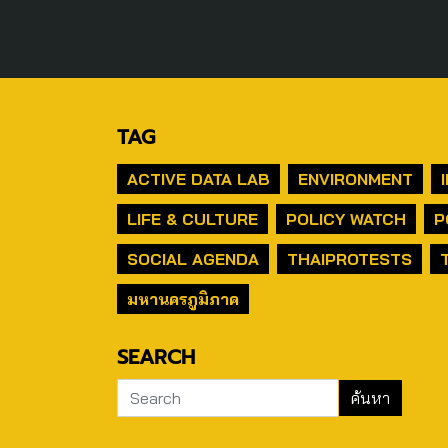
TAG
ACTIVE DATA LAB
ENVIRONMENT
LIFE & CULTURE
POLICY WATCH
P
SOCIAL AGENDA
THAIPROTESTS
มหานครภูมิภาค
SEARCH