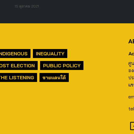
15 ตุลาคม 2021
A
Ad
INDIGENOUS
INEQUALITY
ศู
OST ELECTION
PUBLIC POLICY
อง
THE LISTENING
ชายแดนใต้
ปร
แข
em
te