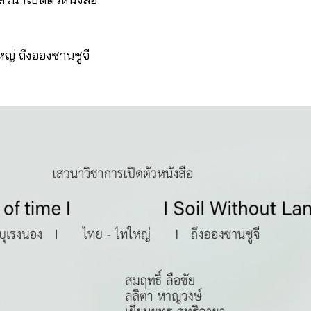
ญ่ ถึงอองซานซูจี