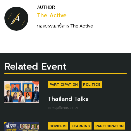
AUTHOR
The Active
กองบรรณาธิการ The Active
Related Event
PARTICIPATION
POLITICS
Thailand Talks
19 พฤศจิกายน 2021
COVID-19
LEARNING
PARTICIPATION