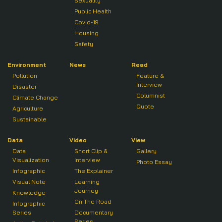
Sexuality
Public Health
Covid-19
Housing
Safety
Environment
News
Read
Pollution
Feature &
Interview
Disaster
Columnist
Climate Change
Quote
Agriculture
Sustainable
Data
Video
View
Data
Short Clip &
Gallery
Visualization
Interview
Photo Essay
Infographic
The Explainer
Visual Note
Learning
Journey
Knowledge
On The Road
Infographic
Series
Documentary
Series