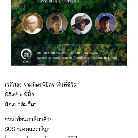
เวทีสอง รวมมิตรพิธีกร พื้นที่ชีวิต
พี่สิงห์ x พี่นิ้ว
น้องปาล์มก็มา
ชวนเพื่อนภาคีมาด้วย
SOS ของคุณมารีญา