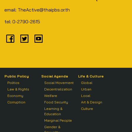
email: TheActive@thaipbs.or.th
tel: 0-2790-2615
Public Policy
Social Agenda
Life & Culture
Politics
Social Movement
Global
Law & Rights
Decentralization
Urban
Economy
Welfare
Local
Corruption
Food Security
Art & Design
Learning &
Culture
Education
Marginal People
Gender &