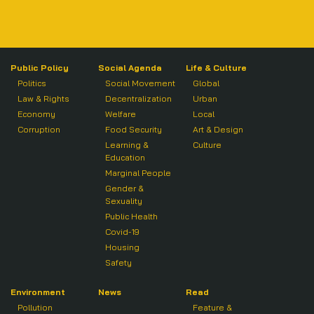
Public Policy
Social Agenda
Life & Culture
Politics
Social Movement
Global
Law & Rights
Decentralization
Urban
Economy
Welfare
Local
Corruption
Food Security
Art & Design
Learning &
Culture
Education
Marginal People
Gender &
Sexuality
Public Health
Covid-19
Housing
Safety
Environment
News
Read
Pollution
Feature &