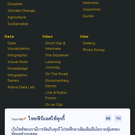
Interview
Disaster
Columnist
Climate Change
Quote
Agriculture
Sustainable
Data
Video
View
Data
Short Clip &
Gallery
Visualization
Interview
Photo Essay
Infographic
The Explainer
Visual Note
Learning
Journey
Knowledge
On The Road
Infographic
Series
Documentary
Series
Active Data Lab
Live & Public
Forum
On air Clip
Podcast
ไทยพีบีเอสใช้คุกกี้
EN
TH
The Active
เว็บไซต์ของเรามีการจัดเก็บคุกกี้ โปรดศึกษาเพิ่มเติมที่นโยบายคุ้มครอง
Active Talk
ข้อมูลส่วนบุคคล