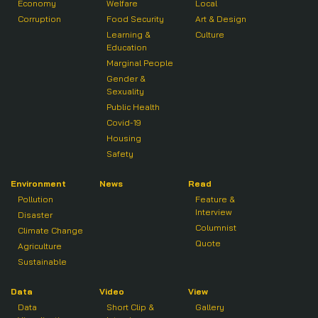
Economy
Welfare
Local
Corruption
Food Security
Art & Design
Learning &
Culture
Education
Marginal People
Gender &
Sexuality
Public Health
Covid-19
Housing
Safety
Environment
News
Read
Pollution
Feature &
Interview
Disaster
Columnist
Climate Change
Quote
Agriculture
Sustainable
Data
Video
View
Data
Short Clip &
Gallery