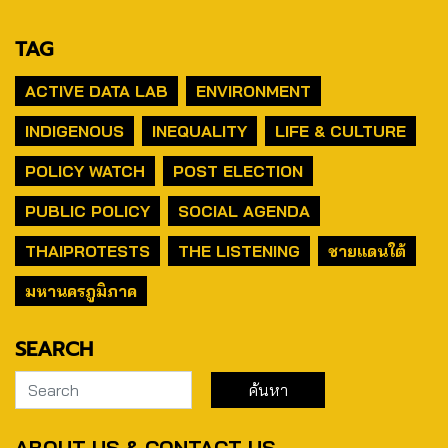
TAG
ACTIVE DATA LAB
ENVIRONMENT
INDIGENOUS
INEQUALITY
LIFE & CULTURE
POLICY WATCH
POST ELECTION
PUBLIC POLICY
SOCIAL AGENDA
THAIPROTESTS
THE LISTENING
ชายแดนใต้
มหานครภูมิภาค
SEARCH
ABOUT US & CONTACT US