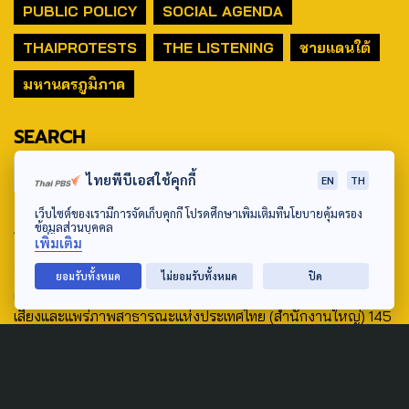
PUBLIC POLICY
SOCIAL AGENDA
THAIPROTESTS
THE LISTENING
ชายแดนใต้
มหานครภูมิภาค
SEARCH
ไทยพีบีเอสใช้คุกกี้
EN
TH
เว็บไซต์ของเรามีการจัดเก็บคุกกี้ โปรดศึกษาเพิ่มเติมที่นโยบายคุ้มครอง
ABOUT US & CONTACT US
ข้อมูลส่วนบุคคล
เพิ่มเติม
Address:
ยอมรับทั้งหมด
ไม่ยอมรับทั้งหมด
ปิด
ศูนย์สื่อสารวาระทางสังคมและนโยบายสาธารณะ องค์การกระจาย
เสียงและแพร่ภาพสาธารณะแห่งประเทศไทย (สำนักงานใหญ่) 145
ถนนวิภาวดีรังสิต แขวงตลาดบางเขน เขตหลักสี่ กรุงเทพฯ 10210
email: TheActive@thaipbs.or.th