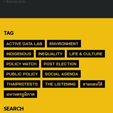
7 สิงหาคม 2026
TAG
ACTIVE DATA LAB
ENVIRONMENT
INDIGENOUS
INEQUALITY
LIFE & CULTURE
POLICY WATCH
POST ELECTION
PUBLIC POLICY
SOCIAL AGENDA
THAIPROTESTS
THE LISTENING
ชายแดนใต้
มหานครภูมิภาค
SEARCH