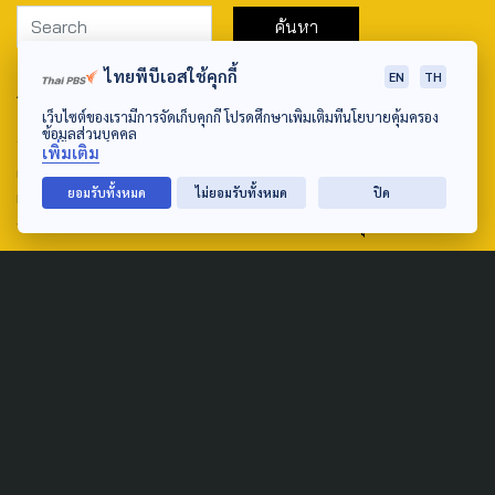
ไทยพีบีเอสใช้คุกกี้
EN
TH
ABOUT US & CONTACT US
เว็บไซต์ของเรามีการจัดเก็บคุกกี้ โปรดศึกษาเพิ่มเติมที่นโยบายคุ้มครอง
Address:
ข้อมูลส่วนบุคคล
เพิ่มเติม
ศูนย์สื่อสารวาระทางสังคมและนโยบายสาธารณะ องค์การกระจาย
ยอมรับทั้งหมด
ไม่ยอมรับทั้งหมด
ปิด
เสียงและแพร่ภาพสาธารณะแห่งประเทศไทย (สำนักงานใหญ่) 145
ถนนวิภาวดีรังสิต แขวงตลาดบางเขน เขตหลักสี่ กรุงเทพฯ 10210
email: TheActive@thaipbs.or.th
tel: 0-2790-2615