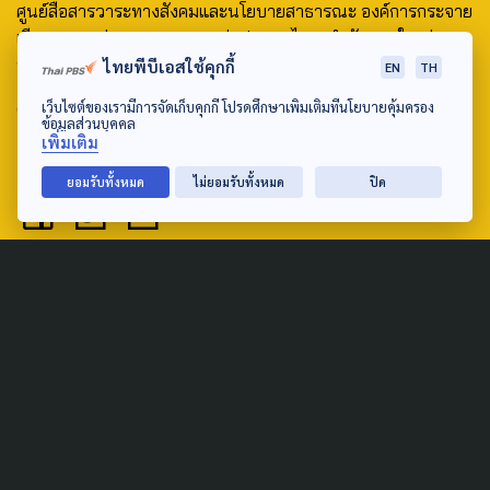
ศูนย์สื่อสารวาระทางสังคมและนโยบายสาธารณะ องค์การกระจาย
เสียงและแพร่ภาพสาธารณะแห่งประเทศไทย (สำนักงานใหญ่) 145
ถนนวิภาวดีรังสิต แขวงตลาดบางเขน เขตหลักสี่ กรุงเทพฯ 10210
ไทยพีบีเอสใช้คุกกี้
EN
TH
email: TheActive@thaipbs.or.th
เว็บไซต์ของเรามีการจัดเก็บคุกกี้ โปรดศึกษาเพิ่มเติมที่นโยบายคุ้มครอง
ข้อมูลส่วนบุคคล
เพิ่มเติม
tel: 0-2790-2615
ยอมรับทั้งหมด
ไม่ยอมรับทั้งหมด
ปิด
Public Policy
Social Agenda
Life & Culture
Politics
Social Movement
Global
Law & Rights
Decentralization
Urban
Economy
Welfare
Local
Corruption
Food Security
Art & Design
Learning &
Culture