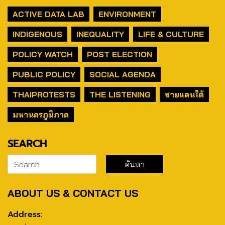
ACTIVE DATA LAB
ENVIRONMENT
INDIGENOUS
INEQUALITY
LIFE & CULTURE
POLICY WATCH
POST ELECTION
PUBLIC POLICY
SOCIAL AGENDA
THAIPROTESTS
THE LISTENING
ชายแดนใต้
มหานครภูมิภาค
SEARCH
ABOUT US & CONTACT US
Address: