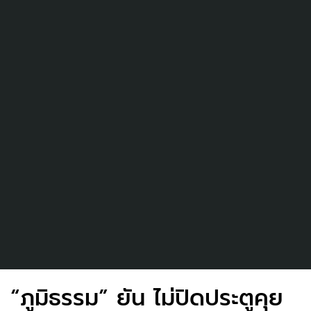
“ภูมิธรรม” ยัน ไม่ปิดประตูคุย