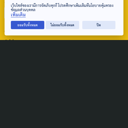
SEARCH
เว็บไซต์ของเรามีการจัดเก็บคุกกี้ โปรดศึกษาเพิ่มเติมที่นโยบายคุ้มครอง
ข้อมูลส่วนบุคคล
เพิ่มเติม
ยอมรับทั้งหมด
ไม่ยอมรับทั้งหมด
ปิด
ABOUT US & CONTACT US
Address:
ศูนย์สื่อสารวาระทางสังคมและนโยบายสาธารณะ องค์การกระจาย
เสียงและแพร่ภาพสาธารณะแห่งประเทศไทย (สำนักงานใหญ่) 145
ถนนวิภาวดีรังสิต แขวงตลาดบางเขน เขตหลักสี่ กรุงเทพฯ 10210
email: TheActive@thaipbs.or.th
tel: 0-2790-2615