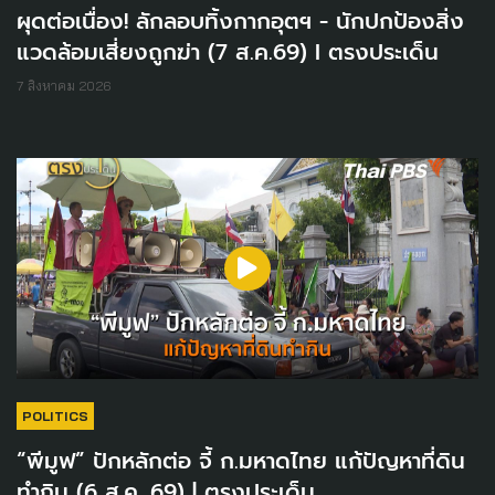
ผุดต่อเนื่อง! ลักลอบทิ้งกากอุตฯ - นักปกป้องสิ่ง
แวดล้อมเสี่ยงถูกฆ่า (7 ส.ค.69) I ตรงประเด็น
7 สิงหาคม 2026
POLITICS
“พีมูฟ” ปักหลักต่อ จี้ ก.มหาดไทย แก้ปัญหาที่ดิน
ทำกิน (6 ส.ค. 69) | ตรงประเด็น