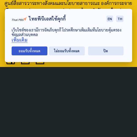
ศูนย์สื่อสารวาระทางสังคมและนโยบายสาธารณะ องค์การกระจาย
เสียงและแพร่ภาพสาธารณะแห่งประเทศไทย (สำนักงานใหญ่) 145
ถนนวิภาวดีรังสิต แขวงตลาดบางเขน เขตหลักสี่ กรุงเทพฯ 10210
ไทยพีบีเอสใช้คุกกี้
EN
TH
email: TheActive@thaipbs.or.th
เว็บไซต์ของเรามีการจัดเก็บคุกกี้ โปรดศึกษาเพิ่มเติมที่นโยบายคุ้มครอง
ข้อมูลส่วนบุคคล
เพิ่มเติม
tel: 0-2790-2615
ยอมรับทั้งหมด
ไม่ยอมรับทั้งหมด
ปิด
Public Policy
Social Agenda
Life & Culture
Politics
Social Movement
Global
Law & Rights
Decentralization
Urban
Economy
Welfare
Local
Corruption
Food Security
Art & Design
Learning &
Culture