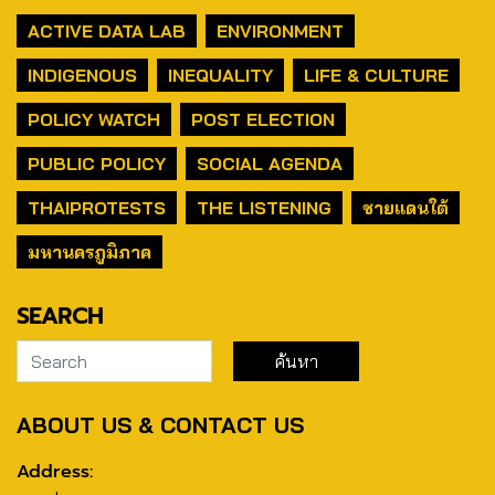
ACTIVE DATA LAB
ENVIRONMENT
INDIGENOUS
INEQUALITY
LIFE & CULTURE
POLICY WATCH
POST ELECTION
PUBLIC POLICY
SOCIAL AGENDA
THAIPROTESTS
THE LISTENING
ชายแดนใต้
มหานครภูมิภาค
SEARCH
ABOUT US & CONTACT US
Address: