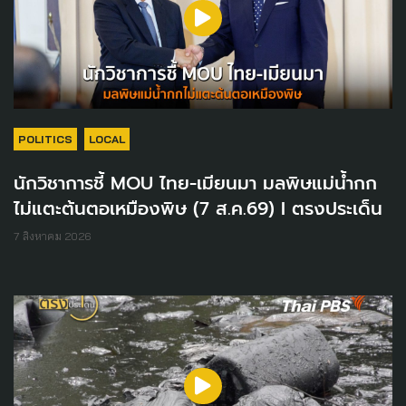
POLITICS
LOCAL
นักวิชาการชี้ MOU ไทย-เมียนมา มลพิษแม่น้ำกก
ไม่แตะต้นตอเหมืองพิษ (7 ส.ค.69) I ตรงประเด็น
7 สิงหาคม 2026