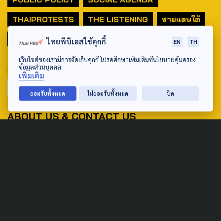
THAIPROTESTS
THE LISTENING
ชายแดนใต้
มหานครภูมิภาค
ไทยพีบีเอสใช้คุกกี้
EN
TH
เว็บไซต์ของเรามีการจัดเก็บคุกกี้ โปรดศึกษาเพิ่มเติมที่นโยบายคุ้มครอง
SEARCH
ข้อมูลส่วนบุคคล
เพิ่มเติม
ยอมรับทั้งหมด
ไม่ยอมรับทั้งหมด
ปิด
ABOUT US & CONTACT US
Address:
ศูนย์สื่อสารวาระทางสังคมและนโยบายสาธารณะ องค์การกระจาย
เสียงและแพร่ภาพสาธารณะแห่งประเทศไทย (สำนักงานใหญ่) 145
ถนนวิภาวดีรังสิต แขวงตลาดบางเขน เขตหลักสี่ กรุงเทพฯ 10210
email: TheActive@thaipbs.or.th
tel: 0-2790-2615