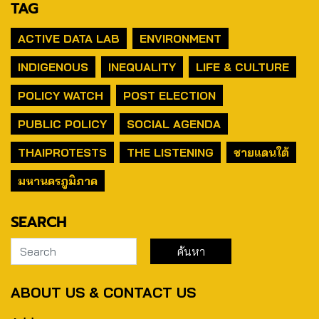
TAG
ACTIVE DATA LAB
ENVIRONMENT
INDIGENOUS
INEQUALITY
LIFE & CULTURE
POLICY WATCH
POST ELECTION
PUBLIC POLICY
SOCIAL AGENDA
THAIPROTESTS
THE LISTENING
ชายแดนใต้
มหานครภูมิภาค
SEARCH
ABOUT US & CONTACT US