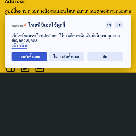
Address:
ศูนย์สื่อสารวาระทางสังคมและนโยบายสาธารณะ องค์การกระจาย
เสียงและแพร่ภาพสาธารณะแห่งประเทศไทย (สำนักงานใหญ่) 145
ไทยพีบีเอสใช้คุกกี้
EN
TH
ถนนวิภาวดีรังสิต แขวงตลาดบางเขน เขตหลักสี่ กรุงเทพฯ 10210
เว็บไซต์ของเรามีการจัดเก็บคุกกี้ โปรดศึกษาเพิ่มเติมที่นโยบายคุ้มครอง
email: TheActive@thaipbs.or.th
ข้อมูลส่วนบุคคล
เพิ่มเติม
tel: 0-2790-2615
ยอมรับทั้งหมด
ไม่ยอมรับทั้งหมด
ปิด
Public Policy
Social Agenda
Life & Culture
Politics
Social Movement
Global
Law & Rights
Decentralization
Urban
Economy
Welfare
Local
Corruption
Food Security
Art & Design