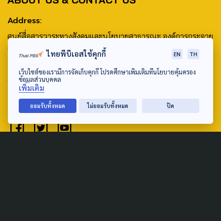
Address:
ศูนย์สื่อสารวาระทางสังคมและนโยบายสาธารณะ องค์การกระจาย
เสียงและแพร่ภาพสาธารณะแห่งประเทศไทย (สำนักงานใหญ่) 145
ไทยพีบีเอสใช้คุกกี้
EN
TH
ถนนวิภาวดีรังสิต แขวงตลาดบางเขน เขตหลักสี่ กรุงเทพฯ 10210
เว็บไซต์ของเรามีการจัดเก็บคุกกี้ โปรดศึกษาเพิ่มเติมที่นโยบายคุ้มครอง
email: TheActive@thaipbs.or.th
ข้อมูลส่วนบุคคล
เพิ่มเติม
tel: 0-2790-2615
ยอมรับทั้งหมด
ไม่ยอมรับทั้งหมด
ปิด
Public Policy
Social Agenda
Life & Culture
Politics
Social Movement
Global
Law & Rights
Decentralization
Urban