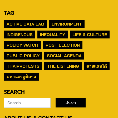
TAG
ACTIVE DATA LAB
ENVIRONMENT
INDIGENOUS
INEQUALITY
LIFE & CULTURE
POLICY WATCH
POST ELECTION
PUBLIC POLICY
SOCIAL AGENDA
THAIPROTESTS
THE LISTENING
ชายแดนใต้
มหานครภูมิภาค
SEARCH
ABOUT US & CONTACT US