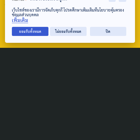
email: TheActive@thaipbs.or.th
เว็บไซต์ของเรามีการจัดเก็บคุกกี้ โปรดศึกษาเพิ่มเติมที่นโยบายคุ้มครอง
ข้อมูลส่วนบุคคล
tel: 0-2790-2615
เพิ่มเติม
ยอมรับทั้งหมด
ไม่ยอมรับทั้งหมด
ปิด
Public Policy
Social Agenda
Life & Culture
Politics
Social Movement
Global
Law & Rights
Decentralization
Urban
Economy
Welfare
Local
Corruption
Food Security
Art & Design
Learning &
Culture
Education
Marginal People
Gender &
Sexuality