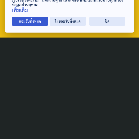
tel: 0-2790-2615
ข้อมูลส่วนบุคคล
เพิ่มเติม
ยอมรับทั้งหมด
ไม่ยอมรับทั้งหมด
ปิด
Public Policy
Social Agenda
Life & Culture
Politics
Social Movement
Global
Law & Rights
Decentralization
Urban
Economy
Welfare
Local
Corruption
Food Security
Art & Design
Learning &
Culture
Education
Marginal People
Gender &
Sexuality
Public Health
Covid-19