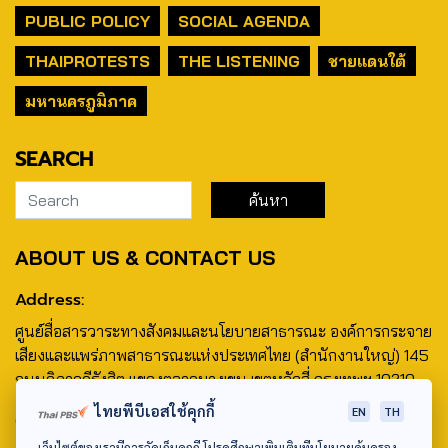
PUBLIC POLICY
SOCIAL AGENDA
THAIPROTESTS
THE LISTENING
ชายแดนใต้
มหานครภูมิภาค
SEARCH
ABOUT US & CONTACT US
Address:
ศูนย์สื่อสารวาระทางสังคมและนโยบายสาธารณะ องค์การกระจาย
เสียงและแพร่ภาพสาธารณะแห่งประเทศไทย (สำนักงานใหญ่) 145
ถนนวิภาวดีรังสิต แขวงตลาดบางเขน เขตหลักสี่ กรุงเทพฯ 10210
ไทยพีบีเอสใช้คุกกี้
EN
TH
email: TheActive@thaipbs.or.th
เว็บไซต์ของเรามีการจัดเก็บคุกกี้ โปรดศึกษาเพิ่มเติมที่นโยบายคุ้มครอง