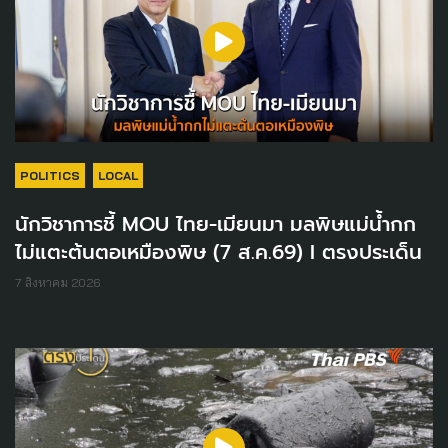
POLITICS
LOCAL
นักวิชาการชี้ MOU ไทย-เมียนมา มลพิษแม่น้ำกก
ไม่แตะต้นตอเหมืองพิษ (7 ส.ค.69) I ตรงประเด็น
7 สิงหาคม 2026