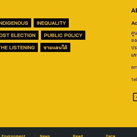
A
Ad
INDIGENOUS
INEQUALITY
ศู
OST ELECTION
PUBLIC POLICY
อง
THE LISTENING
ชายแดนใต้
ปร
แข
em
te
Environment
News
Read
Data