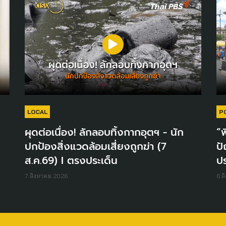
LOCAL
P
ผุดต่อเนื่อง! ลักลอบทิ้งกากอุตฯ - นัก
“พ
ปกป้องสิ่งแวดล้อมเสี่ยงถูกฆ่า (7
ปั
ส.ค.69) I ตรงประเด็น
ปร
7 สิงหาคม 2026
6 ส