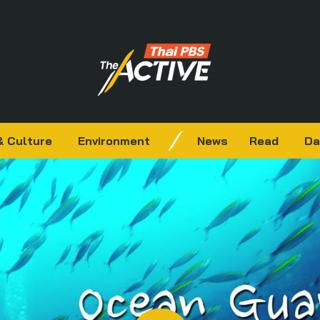
& Culture
Environment
News
Read
Da