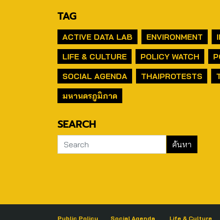
TAG
ACTIVE DATA LAB
ENVIRONMENT
LIFE & CULTURE
POLICY WATCH
P
SOCIAL AGENDA
THAIPROTESTS
มหานครภูมิภาค
SEARCH
Public Policy
Social Agenda
Life & Culture