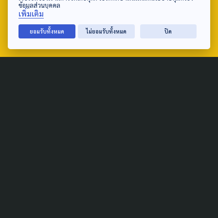
tel: 0-2790-2615
ข้อมูลส่วนบุคคล
เพิ่มเติม
ยอมรับทั้งหมด
ไม่ยอมรับทั้งหมด
ปิด
Public Policy
Social Agenda
Life & Culture
Politics
Social Movement
Global
Law & Rights
Decentralization
Urban
Economy
Welfare
Local
Corruption
Food Security
Art & Design
Learning &
Culture
Education
Marginal People
Gender &
Sexuality
Public Health
Covid-19
Housing