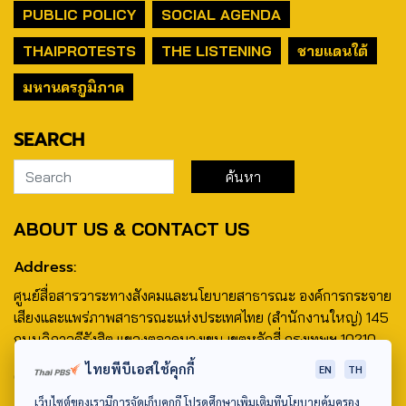
PUBLIC POLICY
SOCIAL AGENDA
THAIPROTESTS
THE LISTENING
ชายแดนใต้
มหานครภูมิภาค
SEARCH
ABOUT US & CONTACT US
Address:
ศูนย์สื่อสารวาระทางสังคมและนโยบายสาธารณะ องค์การกระจาย
เสียงและแพร่ภาพสาธารณะแห่งประเทศไทย (สำนักงานใหญ่) 145
ถนนวิภาวดีรังสิต แขวงตลาดบางเขน เขตหลักสี่ กรุงเทพฯ 10210
ไทยพีบีเอสใช้คุกกี้
EN
TH
email: TheActive@thaipbs.or.th
เว็บไซต์ของเรามีการจัดเก็บคุกกี้ โปรดศึกษาเพิ่มเติมที่นโยบายคุ้มครอง