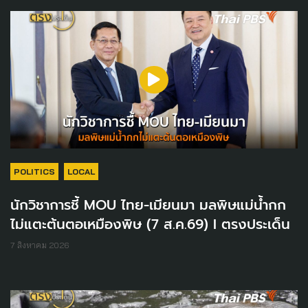
POLITICS
LOCAL
นักวิชาการชี้ MOU ไทย-เมียนมา มลพิษแม่น้ำกก
ไม่แตะต้นตอเหมืองพิษ (7 ส.ค.69) I ตรงประเด็น
7 สิงหาคม 2026