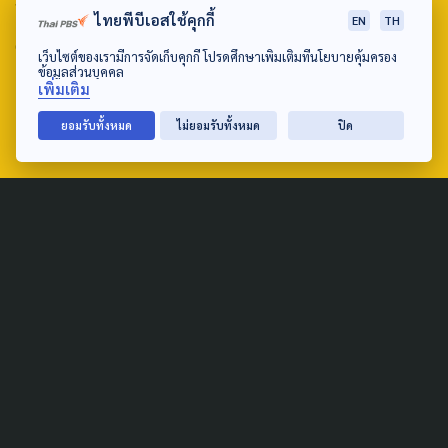
ถนนวิภาวดีรังสิต แขวงตลาดบางเขน เขตหลักสี่ กรุงเทพฯ 10210
ไทยพีบีเอสใช้คุกกี้
EN
TH
email: TheActive@thaipbs.or.th
เว็บไซต์ของเรามีการจัดเก็บคุกกี้ โปรดศึกษาเพิ่มเติมที่นโยบายคุ้มครอง
ข้อมูลส่วนบุคคล
tel: 0-2790-2615
เพิ่มเติม
ยอมรับทั้งหมด
ไม่ยอมรับทั้งหมด
ปิด
Public Policy
Social Agenda
Life & Culture
Politics
Social Movement
Global
Law & Rights
Decentralization
Urban
Economy
Welfare
Local
Corruption
Food Security
Art & Design
Learning &
Culture
Education
Marginal People
Gender &