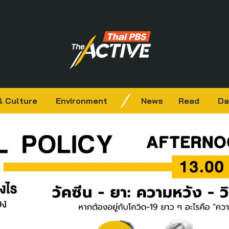
& Culture
Environment
News
Read
Da