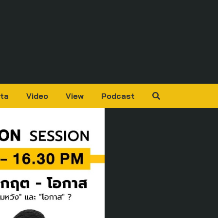
ta
Video
View
Podcast