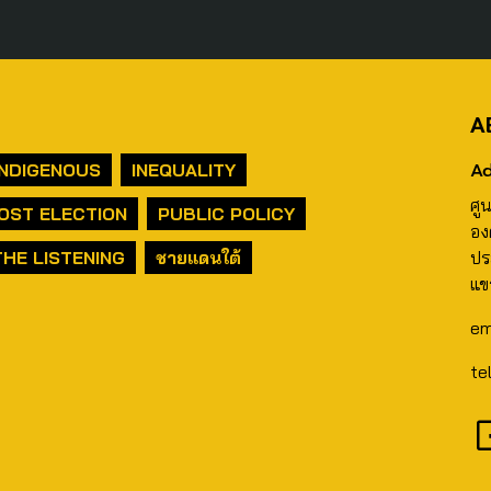
A
Ad
INDIGENOUS
INEQUALITY
ศู
OST ELECTION
PUBLIC POLICY
อง
THE LISTENING
ชายแดนใต้
ปร
แข
em
te