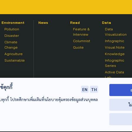
Environment
News
Read
Data
Pollution
Feature &
Data
Interview
Visualization
Disaster
Columnist
Infographic
Climate
Change
Quote
Visual Note
Agriculture
Knowledge
Sustainable
Infographic
Series
Active Data
Lab
คุกกี้
EN
TH
บคุกกี้ โปรดศึกษาเพิ่มเติมที่นโยบายคุ้มครองข้อมูลส่วนบุคคล
ไม
© 2020 องค์การกระจายเสียงและแพร่ภาพสาธารณะแห่งประเทศไท