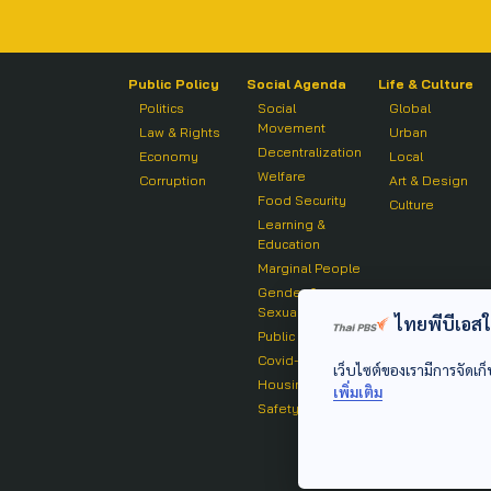
Public Policy
Social Agenda
Life & Culture
Politics
Social
Global
Movement
Law & Rights
Urban
Decentralization
Economy
Local
Welfare
Corruption
Art & Design
Food Security
Culture
Learning &
Education
Marginal People
Gender &
Sexuality
ไทยพีบีเอสใช้
Public Health
Covid-19
เว็บไซต์ของเรามีการจัดเก็
Housing
เพิ่มเติม
Safety