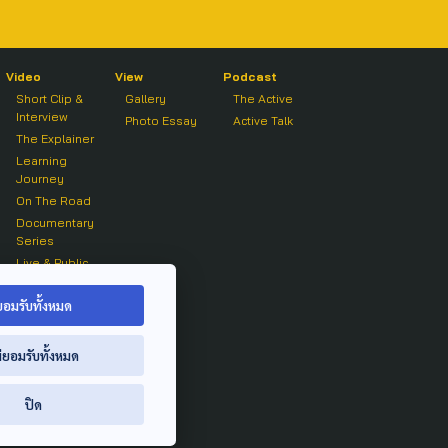
Video
View
Podcast
Short Clip &
Gallery
The Active
Interview
Photo Essay
Active Talk
The Explainer
Learning
Journey
On The Road
Documentary
Series
Live & Public
Forum
On air Clip
ยอมรับทั้งหมด
่ยอมรับทั้งหมด
ปิด
ย