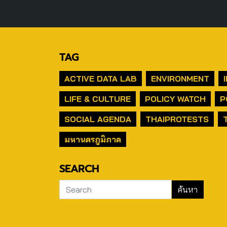
TAG
ACTIVE DATA LAB
ENVIRONMENT
LIFE & CULTURE
POLICY WATCH
P
SOCIAL AGENDA
THAIPROTESTS
มหานครภูมิภาค
SEARCH