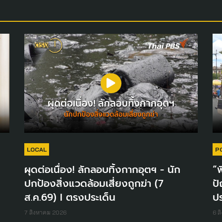
LOCAL
P
ผุดต่อเนื่อง! ลักลอบทิ้งกากอุตฯ - นัก
“พ
ปกป้องสิ่งแวดล้อมเสี่ยงถูกฆ่า (7
ปั
ส.ค.69) I ตรงประเด็น
ปร
7 สิงหาคม 2026
6 ส