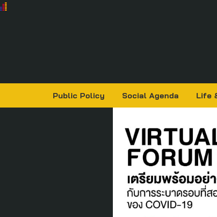
Public Policy
Social Agenda
Life 