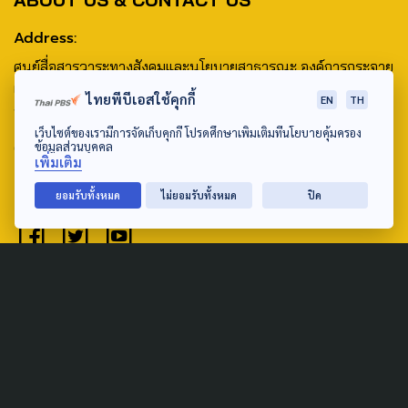
Address:
ศูนย์สื่อสารวาระทางสังคมและนโยบายสาธารณะ องค์การกระจาย
เสียงและแพร่ภาพสาธารณะแห่งประเทศไทย (สำนักงานใหญ่) 145
ไทยพีบีเอสใช้คุกกี้
EN
TH
ถนนวิภาวดีรังสิต แขวงตลาดบางเขน เขตหลักสี่ กรุงเทพฯ 10210
เว็บไซต์ของเรามีการจัดเก็บคุกกี้ โปรดศึกษาเพิ่มเติมที่นโยบายคุ้มครอง
email: TheActive@thaipbs.or.th
ข้อมูลส่วนบุคคล
เพิ่มเติม
tel: 0-2790-2615
ยอมรับทั้งหมด
ไม่ยอมรับทั้งหมด
ปิด
Public Policy
Social Agenda
Life & Culture
Politics
Social Movement
Global
Law & Rights
Decentralization
Urban