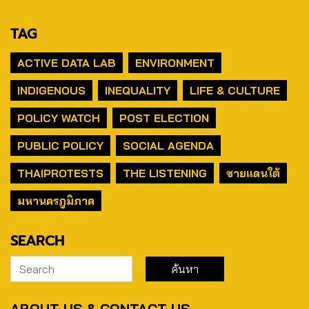
TAG
ACTIVE DATA LAB
ENVIRONMENT
INDIGENOUS
INEQUALITY
LIFE & CULTURE
POLICY WATCH
POST ELECTION
PUBLIC POLICY
SOCIAL AGENDA
THAIPROTESTS
THE LISTENING
ชายแดนใต้
มหานครภูมิภาค
SEARCH
ABOUT US & CONTACT US