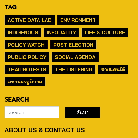
TAG
ACTIVE DATA LAB
ENVIRONMENT
INDIGENOUS
INEQUALITY
LIFE & CULTURE
POLICY WATCH
POST ELECTION
PUBLIC POLICY
SOCIAL AGENDA
THAIPROTESTS
THE LISTENING
ชายแดนใต้
มหานครภูมิภาค
SEARCH
ABOUT US & CONTACT US