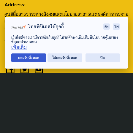
Address:
ศูนย์สื่อสารวาระทางสังคมและนโยบายสาธารณะ องค์การกระจาย
เสียงและแพร่ภาพสาธารณะแห่งประเทศไทย (สำนักงานใหญ่) 145
ไทยพีบีเอสใช้คุกกี้
EN
TH
ถนนวิภาวดีรังสิต แขวงตลาดบางเขน เขตหลักสี่ กรุงเทพฯ 10210
เว็บไซต์ของเรามีการจัดเก็บคุกกี้ โปรดศึกษาเพิ่มเติมที่นโยบายคุ้มครอง
email: TheActive@thaipbs.or.th
ข้อมูลส่วนบุคคล
เพิ่มเติม
tel: 0-2790-2615
ยอมรับทั้งหมด
ไม่ยอมรับทั้งหมด
ปิด
Public Policy
Social Agenda
Life & Culture
Politics
Social Movement
Global
Law & Rights
Decentralization
Urban
Economy
Welfare
Local