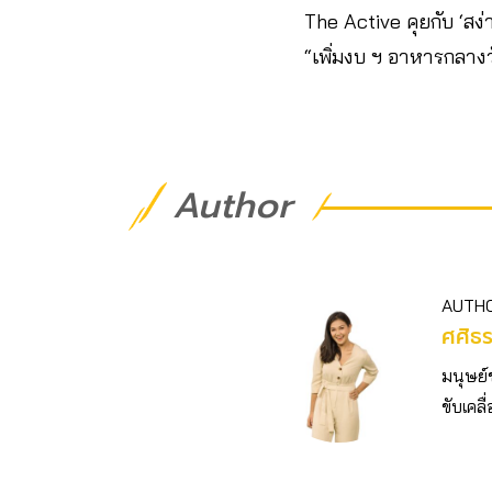
The Active คุยกับ ‘สง่
“เพิ่มงบ ฯ อาหารกลาง
Author
AUTH
ศศิธ
มนุษย์
ขับเคลื