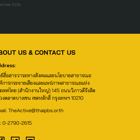
ิงหาคม 2026
BOUT US & CONTACT US
dress:
นย์สื่อสารวาระทางสังคมและนโยบายสาธารณะ
ค์การกระจายเสียงและแพร่ภาพสาธารณะแห่ง
ะเทศไทย (สำนักงานใหญ่) 145 ถนนวิภาวดีรังสิต
วงตลาดบางเขน เขตหลักสี่ กรุงเทพฯ 10210
ail: TheActive@thaipbs.or.th
l: 0-2790-2615