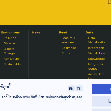
Environment
News
Read
Data
Pollution
Feature &
Data
Interview
Visualization
Disaster
Columnist
Infographic
Climate
Change
Quote
Visual Note
Agriculture
Knowledge
Sustainable
Infographic
Series
Active Data
Lab
คุกกี้
EN
TH
บคุกกี้ โปรดศึกษาเพิ่มเติมที่นโยบายคุ้มครองข้อมูลส่วนบุคคล
ไม