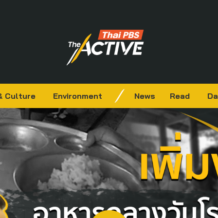
& Culture
Environment
News
Read
Da