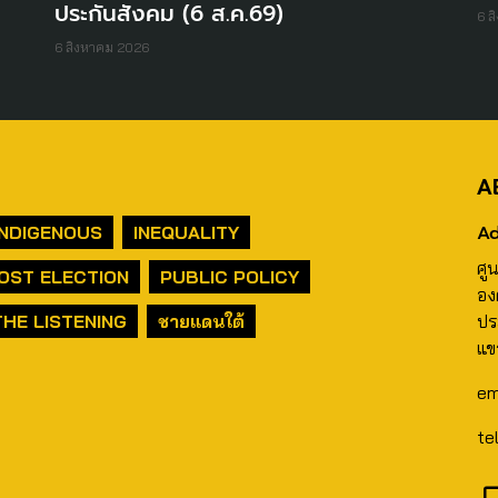
ประกันสังคม (6 ส.ค.69)
6 ส
6 สิงหาคม 2026
A
Ad
INDIGENOUS
INEQUALITY
ศู
OST ELECTION
PUBLIC POLICY
อง
THE LISTENING
ชายแดนใต้
ปร
แข
em
te