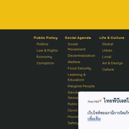
Public Policy
Social Agenda
Life & Culture
Politics
Social
Global
Movement
Law & Rights
Urban
Decentralization
Economy
Local
Welfare
Corruption
Art & Design
Food Security
Culture
Learning &
Education
Marginal People
Gender &
Sexuality
ไทยพีบีเอสใช้
Public Health
Covid-19
เว็บไซต์ของเรามีการจัดเก็
Housing
เพิ่มเติม
Safety