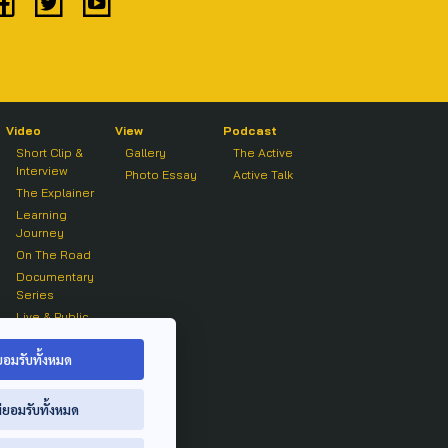
Video
View
Podcast
Short Clip &
Gallery
The Active
Interview
Photo Essay
Active Talk
The Explainer
Learning
Journey
On The Road
Documentary
Series
Live & Public
Forum
On air Clip
ยอมรับทั้งหมด
่ยอมรับทั้งหมด