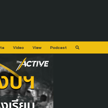
ta
Video
View
Podcast