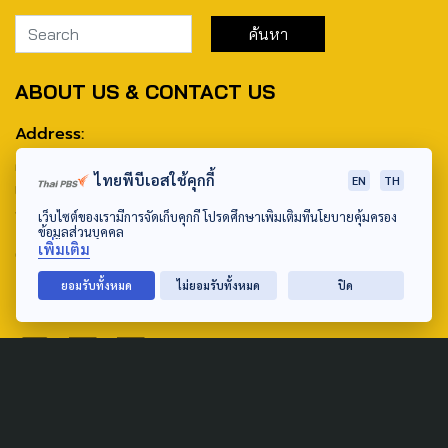
ABOUT US & CONTACT US
Address:
ศูนย์สื่อสารวาระทางสังคมและนโยบายสาธารณะ องค์การกระจาย
ไทยพีบีเอสใช้คุกกี้
EN
TH
เสียงและแพร่ภาพสาธารณะแห่งประเทศไทย (สำนักงานใหญ่) 145
ถนนวิภาวดีรังสิต แขวงตลาดบางเขน เขตหลักสี่ กรุงเทพฯ 10210
เว็บไซต์ของเรามีการจัดเก็บคุกกี้ โปรดศึกษาเพิ่มเติมที่นโยบายคุ้มครอง
ข้อมูลส่วนบุคคล
เพิ่มเติม
email: TheActive@thaipbs.or.th
ยอมรับทั้งหมด
ไม่ยอมรับทั้งหมด
ปิด
tel: 0-2790-2615