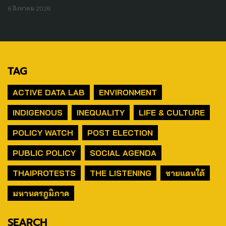
6 สิงหาคม 2026
TAG
ACTIVE DATA LAB
ENVIRONMENT
INDIGENOUS
INEQUALITY
LIFE & CULTURE
POLICY WATCH
POST ELECTION
PUBLIC POLICY
SOCIAL AGENDA
THAIPROTESTS
THE LISTENING
ชายแดนใต้
มหานครภูมิภาค
SEARCH