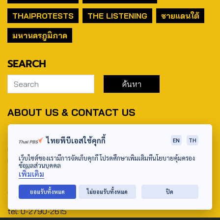
THAIPROTESTS
THE LISTENING
ชายแดนใต้
มหานครภูมิภาค
SEARCH
ABOUT US & CONTACT US
Address:
ไทยพีบีเอสใช้คุกกี้
EN
TH
ศูนย์สื่อสารวาระทางสังคมและนโยบายสาธารณะ องค์การกระจาย
เว็บไซต์ของเรามีการจัดเก็บคุกกี้ โปรดศึกษาเพิ่มเติมที่นโยบายคุ้มครอง
เสียงและแพร่ภาพสาธารณะแห่งประเทศไทย (สำนักงานใหญ่) 145
ข้อมูลส่วนบุคคล
ถนนวิภาวดีรังสิต แขวงตลาดบางเขน เขตหลักสี่ กรุงเทพฯ 10210
เพิ่มเติม
email: TheActive@thaipbs.or.th
ยอมรับทั้งหมด
ไม่ยอมรับทั้งหมด
ปิด
tel: 0-2790-2615