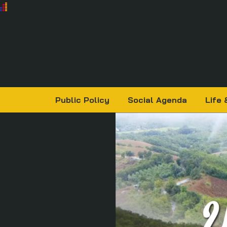
Public Policy
Social Agenda
Life 