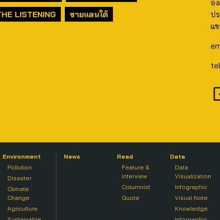
อง
THE LISTENING
ชายแดนใต้
ปร
แข
em
te
Environment
News
Read
Data
Pollution
Feature &
Data
Interview
Visualization
Disaster
Columnist
Infographic
Climate
Change
Quote
Visual Note
Agriculture
Knowledge
Sustainable
Infographic