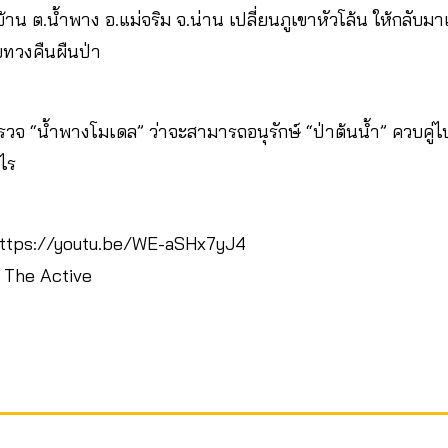
.น้ำพาง​ อ.แม่จริม​ จ.น่าน​ เปลี่ยนภูเขาหัวโล้น​ ให้กลับมาเป็น
ยทวงคืนผืนป่า
รวจ “น้ำพางโมเดล” ว่าจะสามารถอนุรักษ์ “ป่าต้นน้ำ” ควบคู่ไป
งไร
https://youtu.be/WE-aSHx7yJ4
 The Active