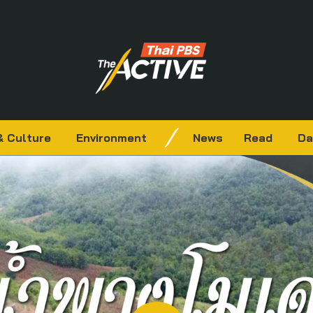
& Culture
Environment
News
Read
Da