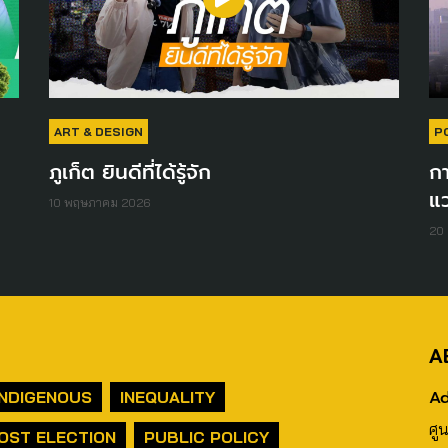
ART & DESIGN
P
ภูเก็ต ยินดีที่ได้รู้จัก
ก
แว
10 พฤษภาคม 2026
20
A
Ad
INDIGENOUS
INEQUALITY
ศู
OST ELECTION
PUBLIC POLICY