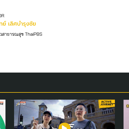
OR
ิทย์​ เลิศบำรุงชัย
อข่าวสาธารณสุข ThaiPBS