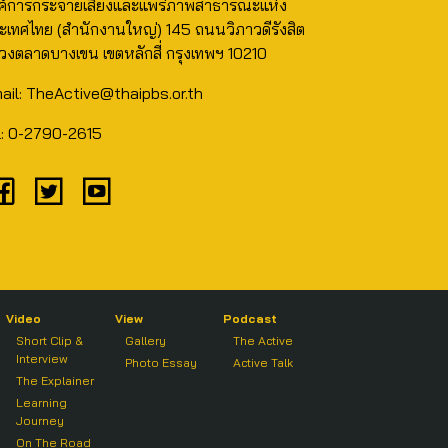
ค์การกระจายเสียงและแพร่ภาพสาธารณะแห่ง
ะเทศไทย (สำนักงานใหญ่) 145 ถนนวิภาวดีรังสิต
วงตลาดบางเขน เขตหลักสี่ กรุงเทพฯ 10210
ail: TheActive@thaipbs.or.th
l: 0-2790-2615
Video
View
Podcast
Short Clip &
Gallery
The Active
Interview
Photo Essay
Active Talk
The Explainer
Learning
Journey
On The Road