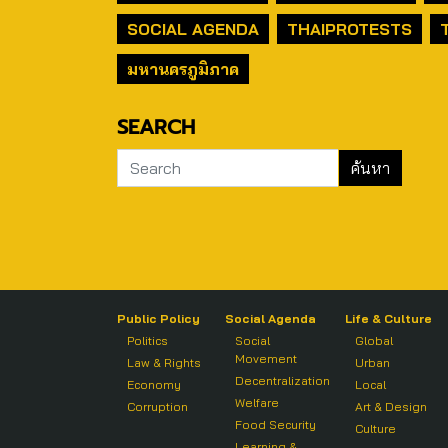
SOCIAL AGENDA
THAIPROTESTS
มหานครภูมิภาค
SEARCH
Public Policy
Social Agenda
Life & Culture
Politics
Social
Global
Movement
Law & Rights
Urban
Decentralization
Economy
Local
Welfare
Corruption
Art & Design
Food Security
Culture
Learning &