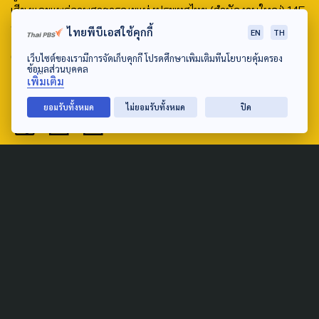
เสียงและแพร่ภาพสาธารณะแห่งประเทศไทย (สำนักงานใหญ่) 145
ถนนวิภาวดีรังสิต แขวงตลาดบางเขน เขตหลักสี่ กรุงเทพฯ 10210
ไทยพีบีเอสใช้คุกกี้
EN
TH
email: TheActive@thaipbs.or.th
เว็บไซต์ของเรามีการจัดเก็บคุกกี้ โปรดศึกษาเพิ่มเติมที่นโยบายคุ้มครอง
ข้อมูลส่วนบุคคล
เพิ่มเติม
tel: 0-2790-2615
ยอมรับทั้งหมด
ไม่ยอมรับทั้งหมด
ปิด
Public Policy
Social Agenda
Life & Culture
Politics
Social Movement
Global
Law & Rights
Decentralization
Urban
Economy
Welfare
Local
Corruption
Food Security
Art & Design
Learning &
Culture
Education