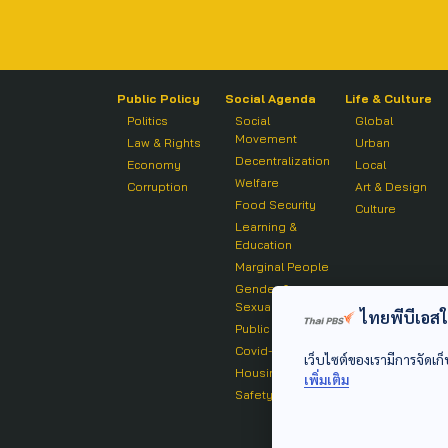
Public Policy
Social Agenda
Life & Culture
Politics
Social
Global
Movement
Law & Rights
Urban
Decentralization
Economy
Local
Welfare
Corruption
Art & Design
Food Security
Culture
Learning &
Education
Marginal People
Gender &
Sexuality
ไทยพีบีเอสใช้
Public Health
Covid-19
เว็บไซต์ของเรามีการจัดเก็
Housing
เพิ่มเติม
Safety