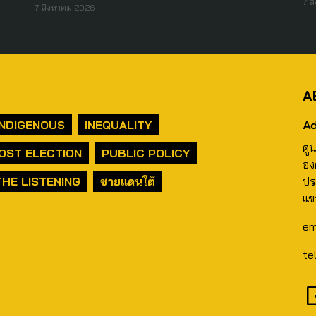
7 ส
7 สิงหาคม 2026
A
Ad
INDIGENOUS
INEQUALITY
ศู
OST ELECTION
PUBLIC POLICY
อง
THE LISTENING
ชายแดนใต้
ปร
แข
em
te