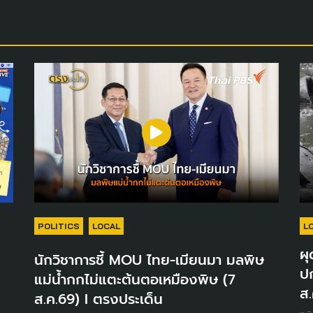
POLITICS
LOCAL
L
ผุ
นักวิชาการชี้ MOU ไทย-เมียนมา มลพิษ
ปก
แม่น้ำกกไม่แตะต้นตอเหมืองพิษ (7
ส.
ส.ค.69) I ตรงประเด็น