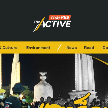
& Culture
Environment
News
Read
Da