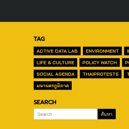
TAG
ACTIVE DATA LAB
ENVIRONMENT
LIFE & CULTURE
POLICY WATCH
P
SOCIAL AGENDA
THAIPROTESTS
มหานครภูมิภาค
SEARCH