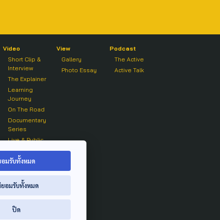
Video
View
Podcast
Short Clip &
Gallery
The Active
Interview
Photo Essay
Active Talk
The Explainer
Learning
Journey
On The Road
Documentary
Series
Live & Public
Forum
On air Clip
ยอมรับทั้งหมด
่ยอมรับทั้งหมด
ปิด