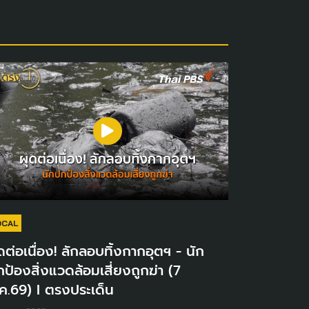
OCAL
ดต่อเนื่อง! ลักลอบทิ้งกากอุตฯ - นัก
ป้องสิ่งแวดล้อมเสี่ยงถูกฆ่า (7
ค.69) I ตรงประเด็น