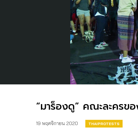
“มาร็องดู” คณะละครของผ
19 พฤศจิกายน 2020
THAIPROTESTS