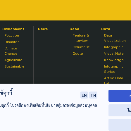
Environment
News
Read
Data
Pollution
Feature &
Data
Interview
Visualization
Disaster
Columnist
Infographic
Climate
Change
Quote
Visual Note
Agriculture
Knowledge
Sustainable
Infographic
Series
Active Data
Lab
คุกกี้
EN
TH
บคุกกี้ โปรดศึกษาเพิ่มเติมที่นโยบายคุ้มครองข้อมูลส่วนบุคคล
ไม