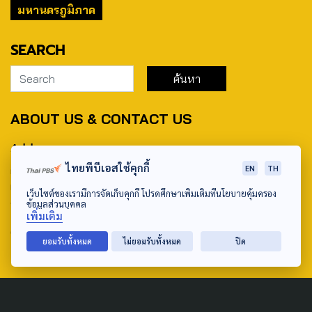
มหานครภูมิภาค
SEARCH
ABOUT US & CONTACT US
Address:
ไทยพีบีเอสใช้คุกกี้
EN
TH
ศูนย์สื่อสารวาระทางสังคมและนโยบายสาธารณะ องค์การกระจาย
เสียงและแพร่ภาพสาธารณะแห่งประเทศไทย (สำนักงานใหญ่) 145
เว็บไซต์ของเรามีการจัดเก็บคุกกี้ โปรดศึกษาเพิ่มเติมที่นโยบายคุ้มครอง
ถนนวิภาวดีรังสิต แขวงตลาดบางเขน เขตหลักสี่ กรุงเทพฯ 10210
ข้อมูลส่วนบุคคล
เพิ่มเติม
email: TheActive@thaipbs.or.th
ยอมรับทั้งหมด
ไม่ยอมรับทั้งหมด
ปิด
tel: 0-2790-2615