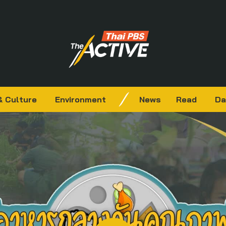
& Culture
Environment
News
Read
Da