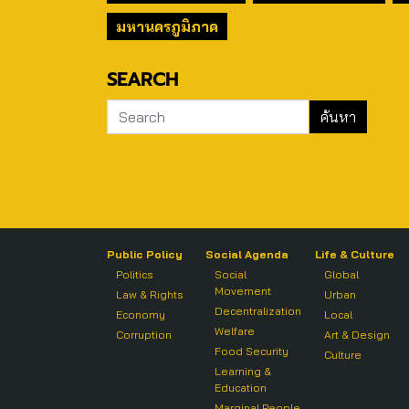
มหานครภูมิภาค
SEARCH
Public Policy
Social Agenda
Life & Culture
Politics
Social
Global
Movement
Law & Rights
Urban
Decentralization
Economy
Local
Welfare
Corruption
Art & Design
Food Security
Culture
Learning &
Education
Marginal People