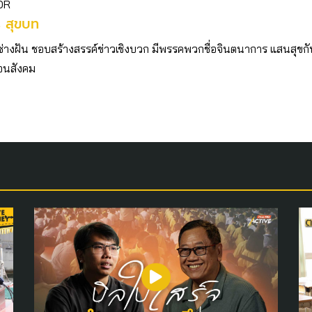
OR
ร สุขบท
ช่างฝัน ชอบสร้างสรรค์ข่าวเชิงบวก มีพรรคพวกชื่อจินตนาการ แสนสุขก
่อนสังคม