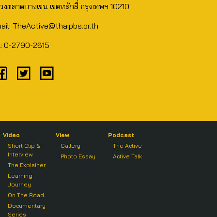
วงตลาดบางเขน เขตหลักสี่ กรุงเทพฯ 10210
ail: TheActive@thaipbs.or.th
l: 0-2790-2615
Video
View
Podcast
Short Clip &
Gallery
The Active
Interview
Photo Essay
Active Talk
The Explainer
Learning
Journey
On The Road
Documentary
Series