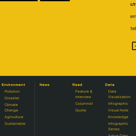
แข
em
te
Environment
News
Read
Data
Pollution
Feature &
Data
Interview
Visualization
Disaster
Columnist
Infographic
Climate
Change
Quote
Visual Note
Agriculture
Knowledge
Sustainable
Infographic
Series
Active Data