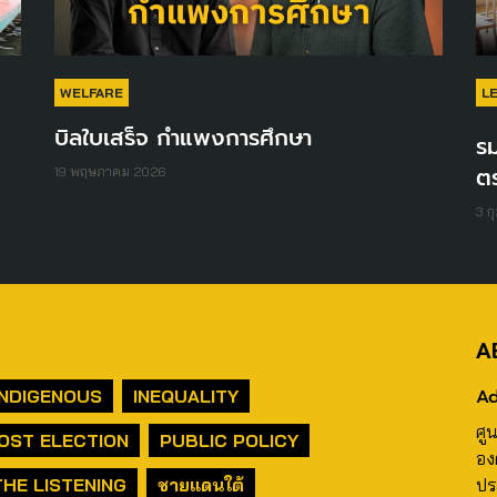
WELFARE
L
บิลใบเสร็จ กำแพงการศึกษา
รม
ต
19 พฤษภาคม 2026
3 ก
A
Ad
INDIGENOUS
INEQUALITY
ศู
OST ELECTION
PUBLIC POLICY
อง
THE LISTENING
ชายแดนใต้
ปร