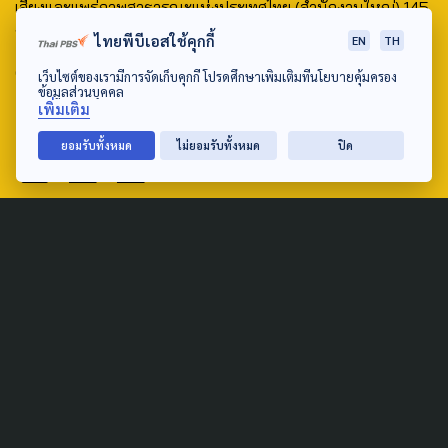
เสียงและแพร่ภาพสาธารณะแห่งประเทศไทย (สำนักงานใหญ่) 145
ถนนวิภาวดีรังสิต แขวงตลาดบางเขน เขตหลักสี่ กรุงเทพฯ 10210
ไทยพีบีเอสใช้คุกกี้
EN
TH
email: TheActive@thaipbs.or.th
เว็บไซต์ของเรามีการจัดเก็บคุกกี้ โปรดศึกษาเพิ่มเติมที่นโยบายคุ้มครอง
ข้อมูลส่วนบุคคล
เพิ่มเติม
tel: 0-2790-2615
ยอมรับทั้งหมด
ไม่ยอมรับทั้งหมด
ปิด
Public Policy
Social Agenda
Life & Culture
Politics
Social Movement
Global
Law & Rights
Decentralization
Urban
Economy
Welfare
Local
Corruption
Food Security
Art & Design
Learning &
Culture
Education
Marginal People