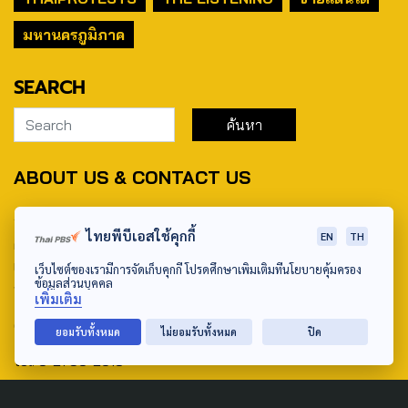
มหานครภูมิภาค
SEARCH
ABOUT US & CONTACT US
Address:
ไทยพีบีเอสใช้คุกกี้
EN
TH
ศูนย์สื่อสารวาระทางสังคมและนโยบายสาธารณะ องค์การกระจาย
เสียงและแพร่ภาพสาธารณะแห่งประเทศไทย (สำนักงานใหญ่) 145
เว็บไซต์ของเรามีการจัดเก็บคุกกี้ โปรดศึกษาเพิ่มเติมที่นโยบายคุ้มครอง
ข้อมูลส่วนบุคคล
ถนนวิภาวดีรังสิต แขวงตลาดบางเขน เขตหลักสี่ กรุงเทพฯ 10210
เพิ่มเติม
email: TheActive@thaipbs.or.th
ยอมรับทั้งหมด
ไม่ยอมรับทั้งหมด
ปิด
tel: 0-2790-2615