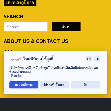
มหานครภูมิภาค
SEARCH
ABOUT US & CONTACT US
Address:
ไทยพีบีเอสใช้คุกกี้
ศูนย์สื่อสารวาระทางสังคมและนโยบายสาธารณะ องค์การกระจาย
EN
TH
เสียงและแพร่ภาพสาธารณะแห่งประเทศไทย (สำนักงานใหญ่) 145
เว็บไซต์ของเรามีการจัดเก็บคุกกี้ โปรดศึกษาเพิ่มเติมที่นโยบายคุ้มครอง
ถนนวิภาวดีรังสิต แขวงตลาดบางเขน เขตหลักสี่ กรุงเทพฯ 10210
ข้อมูลส่วนบุคคล
เพิ่มเติม
email: TheActive@thaipbs.or.th
ยอมรับทั้งหมด
ไม่ยอมรับทั้งหมด
ปิด
tel: 0-2790-2615