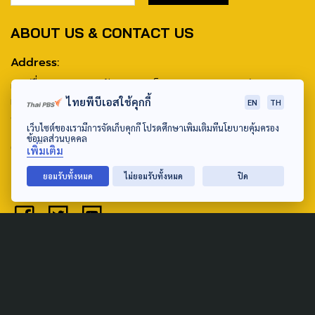
ABOUT US & CONTACT US
Address:
ศูนย์สื่อสารวาระทางสังคมและนโยบายสาธารณะ องค์การกระจาย
เสียงและแพร่ภาพสาธารณะแห่งประเทศไทย (สำนักงานใหญ่) 145
ไทยพีบีเอสใช้คุกกี้
EN
TH
ถนนวิภาวดีรังสิต แขวงตลาดบางเขน เขตหลักสี่ กรุงเทพฯ 10210
เว็บไซต์ของเรามีการจัดเก็บคุกกี้ โปรดศึกษาเพิ่มเติมที่นโยบายคุ้มครอง
ข้อมูลส่วนบุคคล
email: TheActive@thaipbs.or.th
เพิ่มเติม
tel: 0-2790-2615
ยอมรับทั้งหมด
ไม่ยอมรับทั้งหมด
ปิด
Public Policy
Social Agenda
Life & Culture