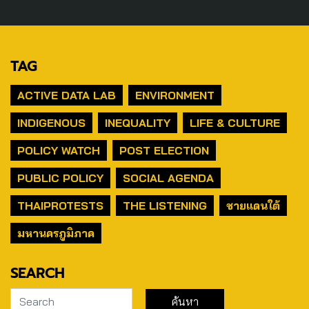
TAG
ACTIVE DATA LAB
ENVIRONMENT
INDIGENOUS
INEQUALITY
LIFE & CULTURE
POLICY WATCH
POST ELECTION
PUBLIC POLICY
SOCIAL AGENDA
THAIPROTESTS
THE LISTENING
ชายแดนใต้
มหานครภูมิภาค
SEARCH