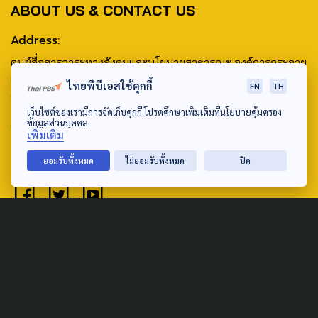
ABOUT US & CONTACT US
Address:
ศูนย์สื่อสารวาระทางสังคมและนโยบายสาธารณะ องค์การกระจาย
เสียงและแพร่ภาพสาธารณะแห่งประเทศไทย (สำนักงานใหญ่) 145
ไทยพีบีเอสใช้คุกกี้
EN
TH
ถนนวิภาวดีรังสิต แขวงตลาดบางเขน เขตหลักสี่ กรุงเทพฯ 10210
เว็บไซต์ของเรามีการจัดเก็บคุกกี้ โปรดศึกษาเพิ่มเติมที่นโยบายคุ้มครอง
ข้อมูลส่วนบุคคล
email: TheActive@thaipbs.or.th
เพิ่มเติม
tel: 0-2790-2615
ยอมรับทั้งหมด
ไม่ยอมรับทั้งหมด
ปิด
Public Policy
Social Agenda
Life & Culture
Politics
Social Movement
Global
Law & Rights
Decentralization
Urban