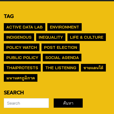
TAG
ACTIVE DATA LAB
ENVIRONMENT
INDIGENOUS
INEQUALITY
LIFE & CULTURE
POLICY WATCH
POST ELECTION
PUBLIC POLICY
SOCIAL AGENDA
THAIPROTESTS
THE LISTENING
ชายแดนใต้
มหานครภูมิภาค
SEARCH