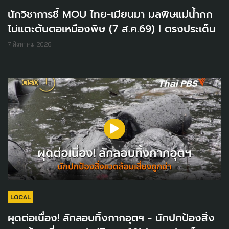
นักวิชาการชี้ MOU ไทย-เมียนมา มลพิษแม่น้ำกก
ไม่แตะต้นตอเหมืองพิษ (7 ส.ค.69) I ตรงประเด็น
7 สิงหาคม 2026
LOCAL
ผุดต่อเนื่อง! ลักลอบทิ้งกากอุตฯ - นักปกป้องสิ่ง