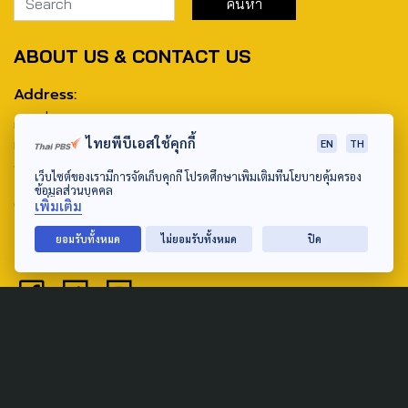
ABOUT US & CONTACT US
Address:
ศูนย์สื่อสารวาระทางสังคมและนโยบายสาธารณะ องค์การกระจาย
ไทยพีบีเอสใช้คุกกี้
เสียงและแพร่ภาพสาธารณะแห่งประเทศไทย (สำนักงานใหญ่) 145
EN
TH
ถนนวิภาวดีรังสิต แขวงตลาดบางเขน เขตหลักสี่ กรุงเทพฯ 10210
เว็บไซต์ของเรามีการจัดเก็บคุกกี้ โปรดศึกษาเพิ่มเติมที่นโยบายคุ้มครอง
ข้อมูลส่วนบุคคล
email: TheActive@thaipbs.or.th
เพิ่มเติม
tel: 0-2790-2615
ยอมรับทั้งหมด
ไม่ยอมรับทั้งหมด
ปิด