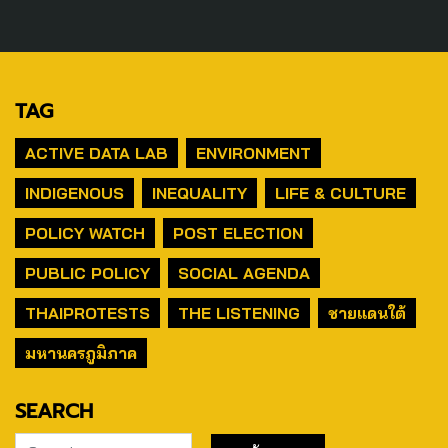
TAG
ACTIVE DATA LAB
ENVIRONMENT
INDIGENOUS
INEQUALITY
LIFE & CULTURE
POLICY WATCH
POST ELECTION
PUBLIC POLICY
SOCIAL AGENDA
THAIPROTESTS
THE LISTENING
ชายแดนใต้
มหานครภูมิภาค
SEARCH