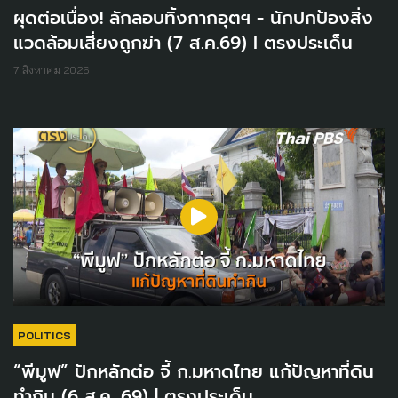
ผุดต่อเนื่อง! ลักลอบทิ้งกากอุตฯ - นักปกป้องสิ่ง
แวดล้อมเสี่ยงถูกฆ่า (7 ส.ค.69) I ตรงประเด็น
7 สิงหาคม 2026
POLITICS
“พีมูฟ” ปักหลักต่อ จี้ ก.มหาดไทย แก้ปัญหาที่ดิน
ทำกิน (6 ส.ค. 69) | ตรงประเด็น