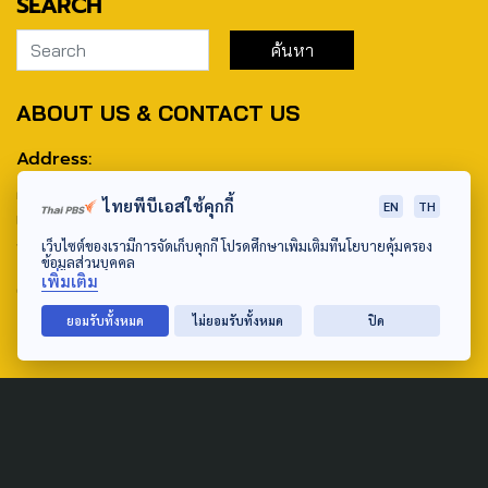
SEARCH
ABOUT US & CONTACT US
Address:
ศูนย์สื่อสารวาระทางสังคมและนโยบายสาธารณะ องค์การกระจาย
ไทยพีบีเอสใช้คุกกี้
EN
TH
เสียงและแพร่ภาพสาธารณะแห่งประเทศไทย (สำนักงานใหญ่) 145
ถนนวิภาวดีรังสิต แขวงตลาดบางเขน เขตหลักสี่ กรุงเทพฯ 10210
เว็บไซต์ของเรามีการจัดเก็บคุกกี้ โปรดศึกษาเพิ่มเติมที่นโยบายคุ้มครอง
ข้อมูลส่วนบุคคล
เพิ่มเติม
email: TheActive@thaipbs.or.th
ยอมรับทั้งหมด
ไม่ยอมรับทั้งหมด
ปิด
tel: 0-2790-2615