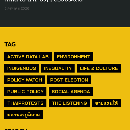
6 สิงหาคม 2026
TAG
ACTIVE DATA LAB
ENVIRONMENT
INDIGENOUS
INEQUALITY
LIFE & CULTURE
POLICY WATCH
POST ELECTION
PUBLIC POLICY
SOCIAL AGENDA
THAIPROTESTS
THE LISTENING
ชายแดนใต้
มหานครภูมิภาค