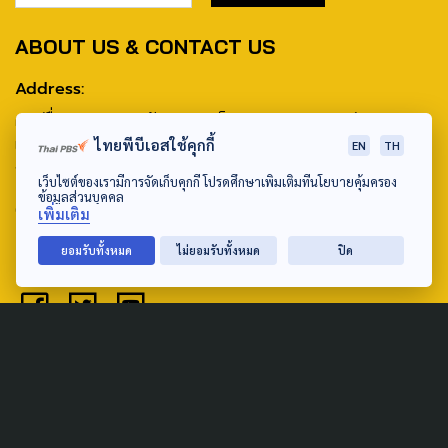
ABOUT US & CONTACT US
Address:
ศูนย์สื่อสารวาระทางสังคมและนโยบายสาธารณะ องค์การกระจาย
เสียงและแพร่ภาพสาธารณะแห่งประเทศไทย (สำนักงานใหญ่) 145
ไทยพีบีเอสใช้คุกกี้
EN
TH
ถนนวิภาวดีรังสิต แขวงตลาดบางเขน เขตหลักสี่ กรุงเทพฯ 10210
เว็บไซต์ของเรามีการจัดเก็บคุกกี้ โปรดศึกษาเพิ่มเติมที่นโยบายคุ้มครอง
ข้อมูลส่วนบุคคล
email: TheActive@thaipbs.or.th
เพิ่มเติม
tel: 0-2790-2615
ยอมรับทั้งหมด
ไม่ยอมรับทั้งหมด
ปิด
Public Policy
Social Agenda
Life & Culture