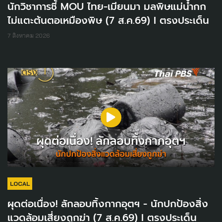
นักวิชาการชี้ MOU ไทย-เมียนมา มลพิษแม่น้ำกก
ไม่แตะต้นตอเหมืองพิษ (7 ส.ค.69) I ตรงประเด็น
7 สิงหาคม 2026
LOCAL
ผุดต่อเนื่อง! ลักลอบทิ้งกากอุตฯ - นักปกป้องสิ่ง
แวดล้อมเสี่ยงถูกฆ่า (7 ส.ค.69) I ตรงประเด็น