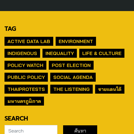
TAG
ACTIVE DATA LAB
ENVIRONMENT
INDIGENOUS
INEQUALITY
LIFE & CULTURE
POLICY WATCH
POST ELECTION
PUBLIC POLICY
SOCIAL AGENDA
THAIPROTESTS
THE LISTENING
ชายแดนใต้
มหานครภูมิภาค
SEARCH