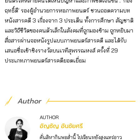
ยนตร์ให้หลายคนได้เห็นปัญหาและภาพชัดเจนขึ้น​ . ‘ก้อง​
ฤทธิ์ดี’ ​รองผู้อำนวยการหอภาพยนตร์ ชวนถอดความบท
หนังสารคดี 3 เรื่อง​จาก 3 ประเด็น​ ทั้งการศึกษา​ สัญชาติ​
และวิถีชีวิต​ของคนตัวเล็กในสังคมที่ถูกมองข้าม​ ถูกหยิบมา
สื่อสารผ่านจอหนังรูปแบบภาพยนตร์สารคดี และได้รับ
เสนอชื่อเข้าชิงรางวัลบนเวทีสุพรรณ​หงส์ ครั้งที่ 29​
ประเภทภาพยนตร์สารคดียอดเยี่ยม​
Author
AUTHOR
อัญชัญ อันชัยศรี
คั่นสิหากินพอส่ำนี้ ไปเรียนหยังสูงแทร่อาว