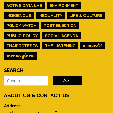
ACTIVE DATA LAB
ENVIRONMENT
INDIGENOUS
INEQUALITY
LIFE & CULTURE
POLICY WATCH
POST ELECTION
PUBLIC POLICY
SOCIAL AGENDA
THAIPROTESTS
THE LISTENING
ชายแดนใต้
มหานครภูมิภาค
SEARCH
ABOUT US & CONTACT US
Address: