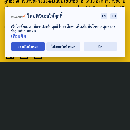
ศูนย์สื่อสารวาระทางสังคมและนโยบายสาธารณะ องค์การกระจาย
เสียงและแพร่ภาพสาธารณะแห่งประเทศไทย (สำนักงานใหญ่) 145
ถนนวิภาวดีรังสิต แขวงตลาดบางเขน เขตหลักสี่ กรุงเทพฯ 10210
ไทยพีบีเอสใช้คุกกี้
EN
TH
email: TheActive@thaipbs.or.th
เว็บไซต์ของเรามีการจัดเก็บคุกกี้ โปรดศึกษาเพิ่มเติมที่นโยบายคุ้มครอง
ข้อมูลส่วนบุคคล
เพิ่มเติม
tel: 0-2790-2615
ยอมรับทั้งหมด
ไม่ยอมรับทั้งหมด
ปิด
Public Policy
Social Agenda
Life & Culture
Politics
Social Movement
Global
Law & Rights
Decentralization
Urban
Economy
Welfare
Local
Corruption
Food Security
Art & Design
Learning &
Culture
Education